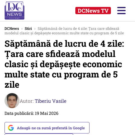
DCNews TV
DCNews
›
Stiri
›
Săptămână de lucru de 4 zile: Țara care sfidează
modelul clasic și depășește economic multe state cu program de 5 zile
Săptămână de lucru de 4 zile:
Țara care sfidează modelul
clasic și depășește economic
multe state cu program de 5
zile
Autor:
Tiberiu Vasile
Data publicării: 19 Mai 2026
Adaugă-ne ca sursă preferată în Google