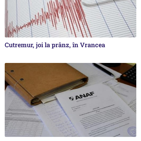
Cutremur, joi la prânz, în Vrancea