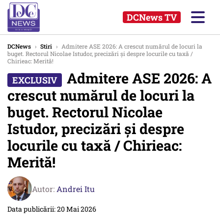
DCNews TV
DCNews
›
Stiri
›
Admitere ASE 2026: A crescut numărul de locuri la
buget. Rectorul Nicolae Istudor, precizări și despre locurile cu taxă /
Chirieac: Merită!
Admitere ASE 2026: A
crescut numărul de locuri la
buget. Rectorul Nicolae
Istudor, precizări și despre
locurile cu taxă / Chirieac:
Merită!
Autor:
Andrei Itu
Data publicării: 20 Mai 2026