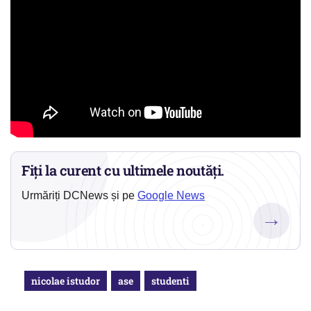
Fiți la curent cu ultimele noutăți.
Urmăriți DCNews și pe
Google News
→
nicolae istudor
ase
studenti