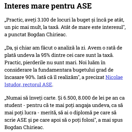
Interes mare pentru ASE
„Practic, aveți 3.100 de locuri la buget și încă pe atât,
un pic mai mult, la taxă. Atât de mare este interesul",
a punctat Bogdan Chirieac.
„Da, și chiar am făcut o analiză la zi. Avem o rată de
plată undeva la 95% dintre cei care sunt la taxă.
Practic, pierderile nu sunt mari. Noi luăm în
considerare la fundamentara bugetului grad de
încasare 90%. Iată că îl realizăm", a precizat
Nicolae
Istudor, rectorul ASE
.
„Numai să înveți carte. Și 6.500, 8.000 de lei pe an ca
student - pentru că te mai poți angaja undeva, ca să
mai poți lucra - merită, să ai o diplomă pe care să
scrie ASE și pe care apoi să o poți folosi", a mai spus
Bogdan Chirieac.