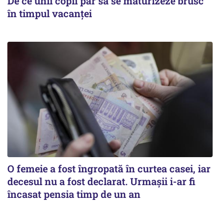
De ce unii copii par să se maturizeze brusc
în timpul vacanței
O femeie a fost îngropată în curtea casei, iar
decesul nu a fost declarat. Urmașii i-ar fi
încasat pensia timp de un an