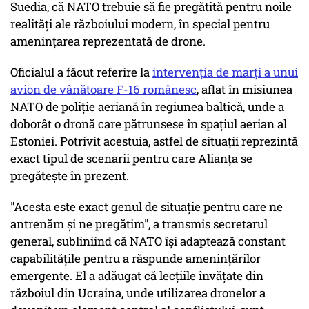
Suedia, că NATO trebuie să fie pregătită pentru noile
realităţi ale războiului modern, în special pentru
ameninţarea reprezentată de drone.
Oficialul a făcut referire la
intervenţia de marţi a unui
avion de vânătoare F-16 românesc
, aflat în misiunea
NATO de poliţie aeriană în regiunea baltică, unde a
doborât o dronă care pătrunsese în spaţiul aerian al
Estoniei. Potrivit acestuia, astfel de situaţii reprezintă
exact tipul de scenarii pentru care Alianţa se
pregăteşte în prezent.
"Acesta este exact genul de situaţie pentru care ne
antrenăm şi ne pregătim", a transmis secretarul
general, subliniind că NATO îşi adaptează constant
capabilităţile pentru a răspunde ameninţărilor
emergente. El a adăugat că lecţiile învăţate din
războiul din Ucraina, unde utilizarea dronelor a