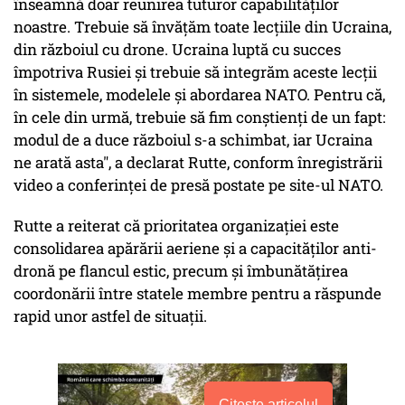
înseamnă doar reunirea tuturor capabilităţilor
noastre. Trebuie să învăţăm toate lecţiile din Ucraina,
din războiul cu drone. Ucraina luptă cu succes
împotriva Rusiei şi trebuie să integrăm aceste lecţii
în sistemele, modelele şi abordarea NATO. Pentru că,
în cele din urmă, trebuie să fim conştienţi de un fapt:
modul de a duce războiul s-a schimbat, iar Ucraina
ne arată asta", a declarat Rutte, conform înregistrării
video a conferinţei de presă postate pe site-ul NATO.
Rutte a reiterat că prioritatea organizaţiei este
consolidarea apărării aeriene şi a capacităţilor anti-
dronă pe flancul estic, precum şi îmbunătăţirea
coordonării între statele membre pentru a răspunde
rapid unor astfel de situaţii.
Citește articolul