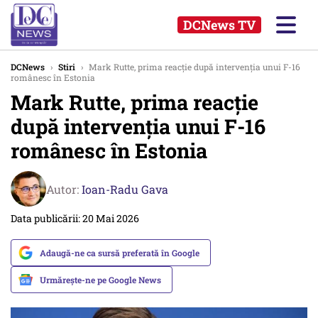
DCNews TV
DCNews
›
Stiri
›
Mark Rutte, prima reacție după intervenţia unui F-16
românesc în Estonia
Mark Rutte, prima reacție
după intervenţia unui F-16
românesc în Estonia
Autor:
Ioan-Radu Gava
Data publicării: 20 Mai 2026
Adaugă-ne ca sursă preferată în Google
Urmărește-ne pe Google News