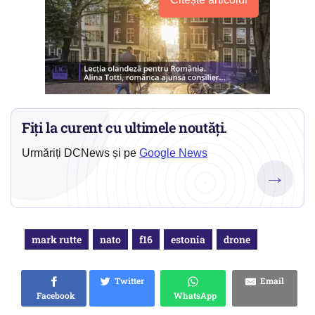
Fiți la curent cu ultimele noutăți.
Urmăriți DCNews și pe
Google News
→
mark rutte
nato
f16
estonia
drone
Twitter
Email
Facebook
WhatsApp