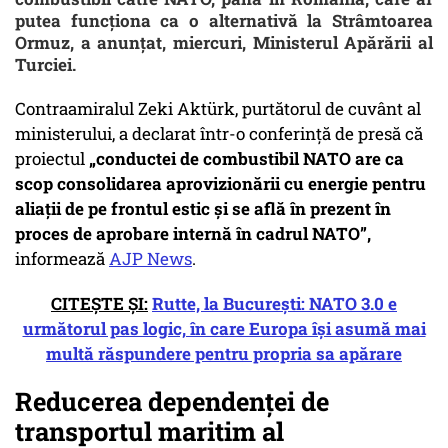
putea funcționa ca o alternativă la Strâmtoarea
Ormuz, a anunțat, miercuri, Ministerul Apărării al
Turciei.
Contraamiralul Zeki Aktürk, purtătorul de cuvânt al
ministerului, a declarat într-o conferință de presă că
proiectul
„conductei de combustibil NATO are ca
scop consolidarea aprovizionării cu energie pentru
aliații de pe frontul estic și se află în prezent în
proces de aprobare internă în cadrul NATO”,
informează
AJP News
.
CITEȘTE ȘI:
Rutte, la București: NATO 3.0 e
următorul pas logic, în care Europa își asumă mai
multă răspundere pentru propria sa apărare
Reducerea dependenței de
transportul maritim al