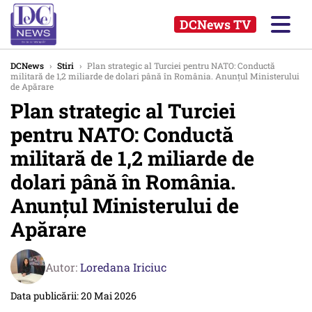
DCNews TV
DCNews
›
Stiri
›
Plan strategic al Turciei pentru NATO: Conductă
militară de 1,2 miliarde de dolari până în România. Anunțul Ministerului
de Apărare
Plan strategic al Turciei
pentru NATO: Conductă
militară de 1,2 miliarde de
dolari până în România.
Anunțul Ministerului de
Apărare
Autor:
Loredana Iriciuc
Data publicării: 20 Mai 2026