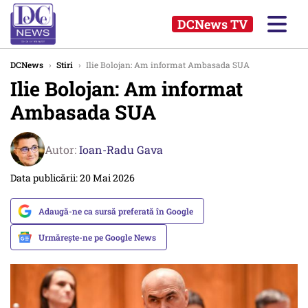
DCNews TV
DCNews
›
Stiri
›
Ilie Bolojan: Am informat Ambasada SUA
Ilie Bolojan: Am informat
Ambasada SUA
Autor:
Ioan-Radu Gava
Data publicării: 20 Mai 2026
Adaugă-ne ca sursă preferată în Google
Urmărește-ne pe Google News