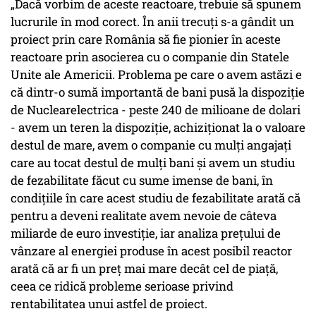
„Dacă vorbim de aceste reactoare, trebuie să spunem
lucrurile în mod corect. În anii trecuți s-a gândit un
proiect prin care România să fie pionier în aceste
reactoare prin asocierea cu o companie din Statele
Unite ale Americii. Problema pe care o avem astăzi e
că dintr-o sumă importantă de bani pusă la dispoziție
de Nuclearelectrica - peste 240 de milioane de dolari
- avem un teren la dispoziție, achiziționat la o valoare
destul de mare, avem o companie cu mulți angajați
care au tocat destul de mulți bani și avem un studiu
de fezabilitate făcut cu sume imense de bani, în
condițiile în care acest studiu de fezabilitate arată că
pentru a deveni realitate avem nevoie de câteva
miliarde de euro investiție, iar analiza prețului de
vânzare al energiei produse în acest posibil reactor
arată că ar fi un preț mai mare decât cel de piață,
ceea ce ridică probleme serioase privind
rentabilitatea unui astfel de proiect.