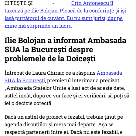
CITEȘTE ȘI -
Crin Antonescu îl
taxează pe Ilie Bolojan: Pleacă de la conferințe și își
lasă purtătorul de cuvânt. Eu nu sunt jurist, dar pe
mine mă surprinde un lucru
Ilie Bolojan a informat Ambasada
SUA la București despre
problemele de la Doicești
Întrebat de Laura Chiriac ce a răspuns
Ambasada
SUA la București
, premierul interimar a precizat
„Ambasada Statelor Unite a luat act de aceste date,
astfel încât, după ce vor face și ei verificări, să poți să
iei o decizie corectă.
Dacă un astfel de proiect e fezabil, trebuie ținut pe
agenda discuțiilor și mers mai departe. Așa se
respectă partenerii între ei. Dacă nu este fezabil, e