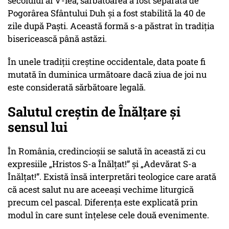
secolului al V-lea, sărbătoarea a fost separată de
Pogorârea Sfântului Duh și a fost stabilită la 40 de
zile după Paști. Această formă s-a păstrat în tradiția
bisericească până astăzi.
În unele tradiții creștine occidentale, data poate fi
mutată în duminica următoare dacă ziua de joi nu
este considerată sărbătoare legală.
Salutul creștin de Înălțare și
sensul lui
În România, credincioșii se salută în această zi cu
expresiile
„Hristos S-a Înălțat!”
și
„Adevărat S-a
Înălțat!”
. Există însă interpretări teologice care arată
că acest salut nu are aceeași vechime liturgică
precum cel pascal. Diferența este explicată prin
modul în care sunt înțelese cele două evenimente.