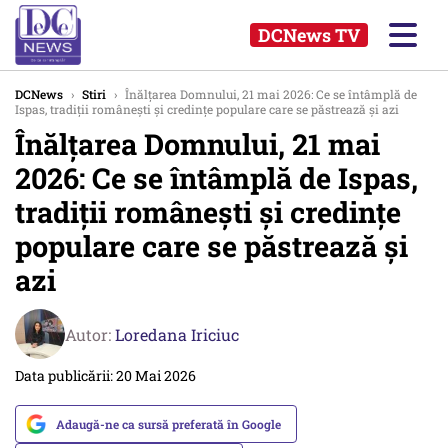
DCNews TV
DCNews
›
Stiri
›
Înălțarea Domnului, 21 mai 2026: Ce se întâmplă de
Ispas, tradiții românești și credințe populare care se păstrează și azi
Înălțarea Domnului, 21 mai
2026: Ce se întâmplă de Ispas,
tradiții românești și credințe
populare care se păstrează și
azi
Autor:
Loredana Iriciuc
Data publicării: 20 Mai 2026
Adaugă-ne ca sursă preferată în Google