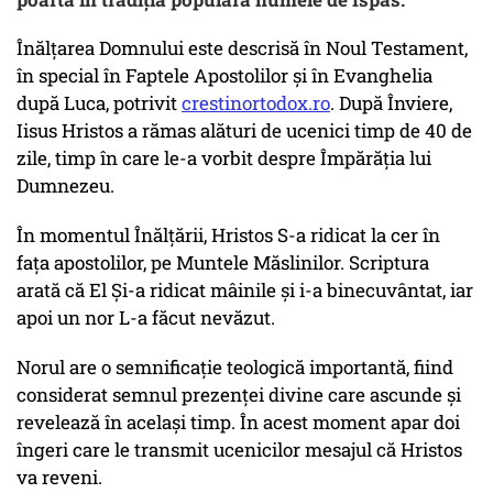
Înălțarea Domnului este descrisă în Noul Testament,
în special în Faptele Apostolilor și în Evanghelia
după Luca, potrivit
crestinortodox.ro
. După Înviere,
Iisus Hristos a rămas alături de ucenici timp de 40 de
zile, timp în care le-a vorbit despre Împărăția lui
Dumnezeu.
În momentul Înălțării, Hristos S-a ridicat la cer în
fața apostolilor, pe Muntele Măslinilor. Scriptura
arată că El Și-a ridicat mâinile și i-a binecuvântat, iar
apoi un nor L-a făcut nevăzut.
Norul are o semnificație teologică importantă, fiind
considerat semnul prezenței divine care ascunde și
revelează în același timp. În acest moment apar doi
îngeri care le transmit ucenicilor mesajul că Hristos
va reveni.