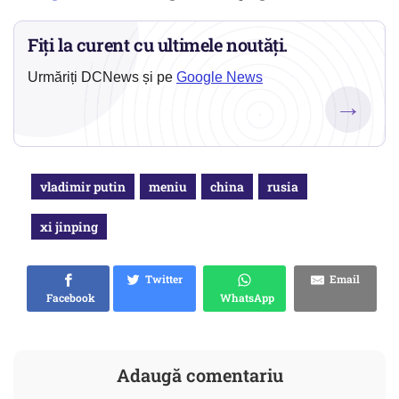
Fiți la curent cu ultimele noutăți.
Urmăriți DCNews și pe
Google News
→
vladimir putin
meniu
china
rusia
xi jinping
Twitter
Email
Facebook
WhatsApp
Adaugă comentariu