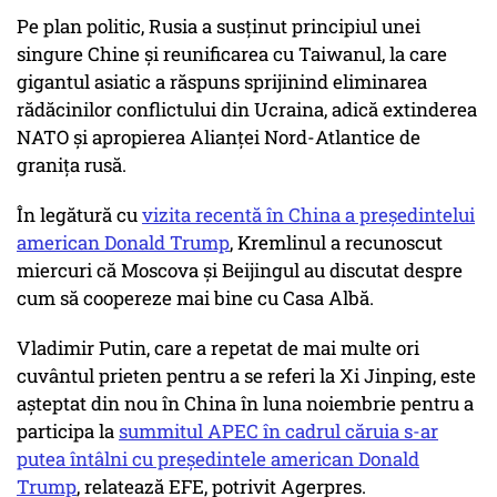
Pe plan politic, Rusia a susținut principiul unei
singure Chine și reunificarea cu Taiwanul, la care
gigantul asiatic a răspuns sprijinind eliminarea
rădăcinilor conflictului din Ucraina, adică extinderea
NATO și apropierea Alianței Nord-Atlantice de
granița rusă.
În legătură cu
vizita recentă în China a președintelui
american Donald Trump
, Kremlinul a recunoscut
miercuri că Moscova și Beijingul au discutat despre
cum să coopereze mai bine cu Casa Albă.
Vladimir Putin, care a repetat de mai multe ori
cuvântul prieten pentru a se referi la Xi Jinping, este
așteptat din nou în China în luna noiembrie pentru a
participa la
summitul APEC în cadrul căruia s-ar
putea întâlni cu președintele american Donald
Trump
, relatează EFE, potrivit Agerpres.