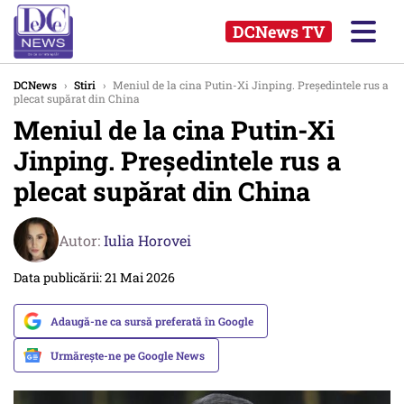
DCNews TV
DCNews
›
Stiri
›
Meniul de la cina Putin-Xi Jinping. Președintele rus a
plecat supărat din China
Meniul de la cina Putin-Xi
Jinping. Președintele rus a
plecat supărat din China
Autor:
Iulia Horovei
Data publicării: 21 Mai 2026
Adaugă-ne ca sursă preferată în Google
Urmărește-ne pe Google News