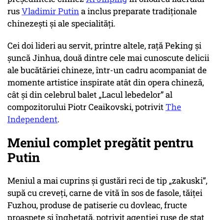
rus
Vladimir Putin
a inclus preparate tradiționale
chinezești și ale specialități.
Cei doi lideri au servit, printre altele, rață Peking și
șuncă Jinhua, două dintre cele mai cunoscute delicii
ale bucătăriei chineze, într-un cadru acompaniat de
momente artistice inspirate atât din opera chineză,
cât și din celebrul balet „Lacul lebedelor” al
compozitorului Piotr Ceaikovski, potrivit
The
Independent
.
Meniul complet pregătit pentru
Putin
Meniul a mai cuprins și gustări reci de tip „zakuski”,
supă cu creveți, carne de vită în sos de fasole, tăiței
Fuzhou, produse de patiserie cu dovleac, fructe
proaspete și înghețată, potrivit agenției ruse de stat