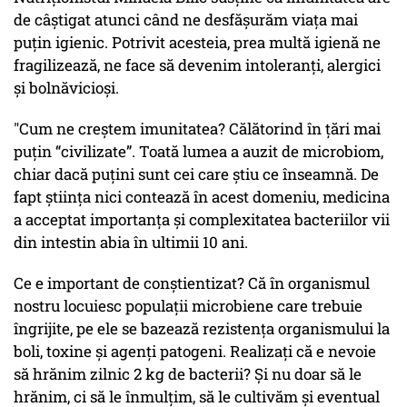
de câștigat atunci când ne desfășurăm viața mai
puțin igienic. Potrivit acesteia, prea multă igienă ne
fragilizează, ne face să devenim intoleranți, alergici
și bolnăvicioși.
"Cum ne creștem imunitatea? Călătorind în țări mai
puțin “civilizate”. Toată lumea a auzit de microbiom,
chiar dacă puțini sunt cei care știu ce înseamnă. De
fapt știința nici contează în acest domeniu, medicina
a acceptat importanța și complexitatea bacteriilor vii
din intestin abia în ultimii 10 ani.
Ce e important de conștientizat? Că în organismul
nostru locuiesc populații microbiene care trebuie
îngrijite, pe ele se bazează rezistența organismului la
boli, toxine și agenți patogeni. Realizați că e nevoie
să hrănim zilnic 2 kg de bacterii? Și nu doar să le
hrănim, ci să le înmulțim, să le cultivăm și eventual