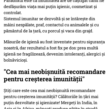
Paradoxul este că imunitatea are de câștigat când ne
desfășurăm viața mai puțin igienic, cosmetizat și
controlat.
Sistemul imunitar se dezvoltă și se întărește din
mâini nespălate, praf, contactul cu animalele și cu
pământul de la țară, cu porcul și vaca din grajd.
Măsurile de igienă au fost inventate pentru siguranța
noastră, dar rezultatul a fost fix pe dos: prea multă
igienă ne fragilizează, devenim intoleranți, alergici și
bolnăvicioși.
"Cea mai neobișnuită recomandare
pentru creșterea imunității"
Știți care este cea mai neobișnuită recomandare
pentru creșterea imunității? Călătoriile în țări mai
puțin dezvoltate și igienizate! Mergeți în India, în
Asia și în Africa, mâncați produse gătite în stradă,