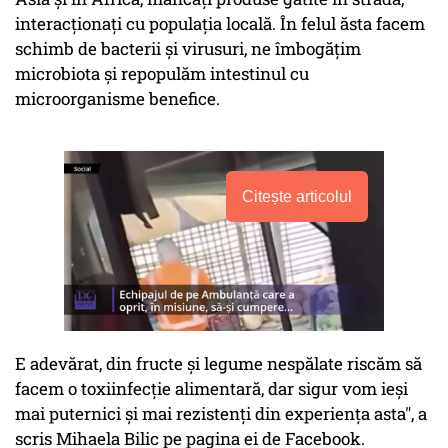
interacționați cu populația locală. În felul ăsta facem
schimb de bacterii și virusuri, ne îmbogățim
microbiota și repopulăm intestinul cu
microorganisme benefice.
Citește articolul
E adevărat, din fructe și legume nespălate riscăm să
facem o toxiinfecție alimentară, dar sigur vom ieși
mai puternici și mai rezistenți din experiența asta", a
scris Mihaela Bilic pe pagina ei de Facebook.