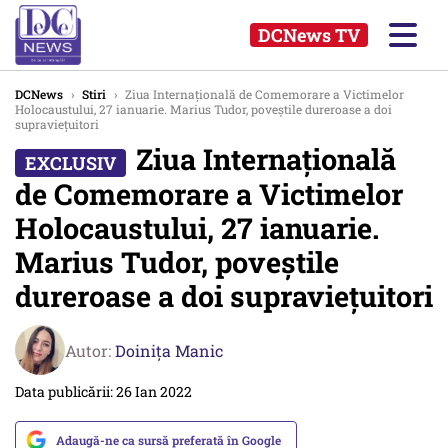
DCNews TV
DCNews
›
Stiri
›
Ziua Internațională de Comemorare a Victimelor
Holocaustului, 27 ianuarie. Marius Tudor, poveștile dureroase a doi
supraviețuitori
Ziua Internațională
de Comemorare a Victimelor
Holocaustului, 27 ianuarie.
Marius Tudor, poveștile
dureroase a doi supraviețuitori
Autor:
Doinița Manic
Data publicării: 26 Ian 2022
Adaugă-ne ca sursă preferată în Google