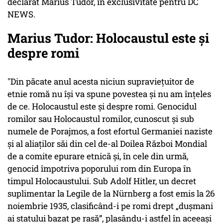
declarat Marius Tudor, în exclusivitate pentru DC
NEWS.
Marius Tudor: Holocaustul este și
despre romi
"Din păcate anul acesta niciun supraviețuitor de
etnie romă nu își va spune povestea și nu am înțeles
de ce. Holocaustul este și despre romi. Genocidul
romilor sau Holocaustul romilor, cunoscut și sub
numele de Porajmos, a fost efortul Germaniei naziste
și al aliaților săi din cel de-al Doilea Război Mondial
de a comite epurare etnică și, în cele din urmă,
genocid împotriva poporului rom din Europa în
timpul Holocaustului. Sub Adolf Hitler, un decret
suplimentar la Legile de la Nürnberg a fost emis la 26
noiembrie 1935, clasificând-i pe romi drept „dușmani
ai statului bazat pe rasă”, plasându-i astfel în aceeași