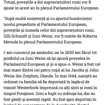
Totuși, poveștile a doi supraviețuitori romi vor fi
spuse în acest an în plenul Parlamentului European.
"După multă insistență și cu aportul bunăvoinței
noului președinte al Parlamentului European,
poveștile și numele celor doi supraviețuitori romi,
Zilli Schmidt și Zoni Weisz, vor fi rostite de Roberta
Metsola în plenul Parlamentului European.
I-am cunoscut pe amândoi, iar în 2020 am făcut tot
posibilul ca Zoni Weisz să își spună povestea în
Parlamentul European și și-a spus-o. Weisz a fost cel
mai mare dintre cei patru copii ai lui Jacoba și John
Weisz din Zutphen, Olanda. În mai 1944, naziștii au
ordonat ca familia să fie deportată în lagărul de
tranzit Westerbork împreună cu alți sinti și romi în
timpul Porajmos. Zoni a fugit cu mătușa lui, dar au
fost găsiți și arestați rapid. Au fost apoi deportați în