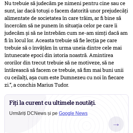
Nu trebuie să judecăm pe nimeni pentru cine sau ce
sunt, iar dacă totuşi o facem datorită unor prejudecăţi
alimentate de societatea în care trăim, ar fi bine să
încercăm să ne punem în situaţia celor pe care îi
judecăm şi să ne întrebăm cum ne-am simţi dacă am
fi în locul lor. Aceasta trebuie să fie lecţia pe care
trebuie să o învăţăm în urma uneia dintre cele mai
întunecate epoci din istoria noastră. Amintirea
ororilor din trecut trebuie să ne motiveze, să ne
întărească să facem ce trebuie, să fim mai buni unii
cu ceilalţi, aşa cum este Dumnezeu cu noi în fiecare
zi.”, a conchis Marius Tudor.
Fiți la curent cu ultimele noutăți.
Urmăriți DCNews și pe
Google News
→