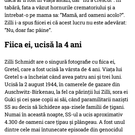
tabără, fata a văzut hornurile crematoriului și a
întrebat-o pe mama sa: ”Mamă, ard oameni acolo?”.
Zilli i-a spus fiicei ei că acest lucru nu este adevărat:
”Nu, doar fac pâine”.
Fiica ei, ucisă la 4 ani
Zilli Schmidt are o singură fotografie cu fiica ei,
Gretel, care a fost ucisă la vârsta de 4 ani. Viața lui
Gretel s-a încheiat când avea patru ani și trei luni.
Ucisă la 2 august 1944, în camerele de gazare din
Auschwitz-Birkenau, la fel ca părinții lui Zilli, sora ei
Guki și cei șase copii ai săi, când paramilitarii naziști
SS au decis să lichideze așa-zisele familii de țigani.
Numai în această noapte, SS-ul a ucis aproximativ
4.300 de oameni care țipau și plângeau. A fost unul
dintre cele mai întunecate episoade din genocidul