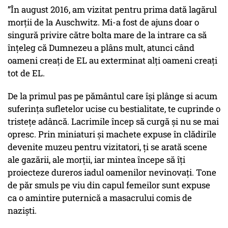
”În august 2016, am vizitat pentru prima dată lagărul
morţii de la Auschwitz. Mi-a fost de ajuns doar o
singură privire către bolta mare de la intrare ca să
înţeleg că Dumnezeu a plâns mult, atunci când
oameni creaţi de EL au exterminat alţi oameni creaţi
tot de EL.
De la primul pas pe pământul care îşi plânge si acum
suferinţa sufletelor ucise cu bestialitate, te cuprinde o
tristeţe adâncă. Lacrimile încep să curgă şi nu se mai
opresc. Prin miniaturi şi machete expuse în clădirile
devenite muzeu pentru vizitatori, ţi se arată scene
ale gazării, ale morţii, iar mintea începe să îţi
proiecteze dureros iadul oamenilor nevinovaţi. Tone
de păr smuls pe viu din capul femeilor sunt expuse
ca o amintire puternică a masacrului comis de
nazişti.