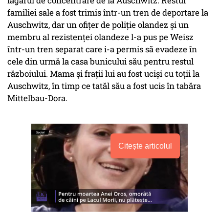
lagărul de concentrare de la Auschwitz. Restul
familiei sale a fost trimis într-un tren de deportare la
Auschwitz, dar un ofițer de poliție olandez și un
membru al rezistenței olandeze l-a pus pe Weisz
într-un tren separat care i-a permis să evadeze în
cele din urmă la casa bunicului său pentru restul
războiului. Mama și frații lui au fost uciși cu toții la
Auschwitz, în timp ce tatăl său a fost ucis în tabăra
Mittelbau-Dora.
Citește articolul