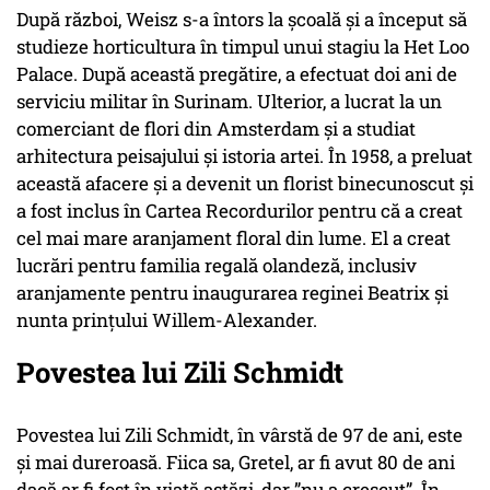
După război, Weisz s-a întors la școală și a început să
studieze horticultura în timpul unui stagiu la Het Loo
Palace. După această pregătire, a efectuat doi ani de
serviciu militar în Surinam. Ulterior, a lucrat la un
comerciant de flori din Amsterdam și a studiat
arhitectura peisajului și istoria artei. În 1958, a preluat
această afacere și a devenit un florist binecunoscut și
a fost inclus în Cartea Recordurilor pentru că a creat
cel mai mare aranjament floral din lume. El a creat
lucrări pentru familia regală olandeză, inclusiv
aranjamente pentru inaugurarea reginei Beatrix și
nunta prințului Willem-Alexander.
Povestea lui Zili Schmidt
Povestea lui Zili Schmidt, în vârstă de 97 de ani, este
și mai dureroasă. Fiica sa, Gretel, ar fi avut 80 de ani
dacă ar fi fost în viață astăzi, dar ”nu a crescut”. În