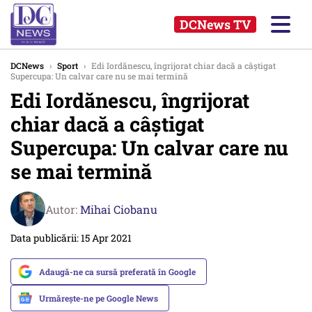
DCNews TV
DCNews
›
Sport
›
Edi Iordănescu, îngrijorat chiar dacă a câștigat
Supercupa: Un calvar care nu se mai termină
Edi Iordănescu, îngrijorat
chiar dacă a câștigat
Supercupa: Un calvar care nu
se mai termină
Autor:
Mihai Ciobanu
Data publicării: 15 Apr 2021
Adaugă-ne ca sursă preferată în Google
Urmărește-ne pe Google News