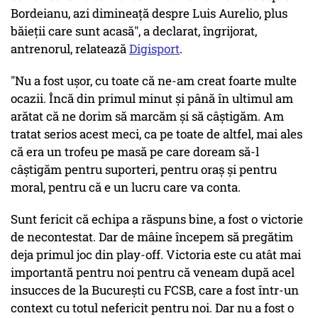
Bordeianu, azi dimineață despre Luis Aurelio, plus
băieții care sunt acasă", a declarat, îngrijorat,
antrenorul, relatează
Digisport
.
"Nu a fost uşor, cu toate că ne-am creat foarte multe
ocazii. Încă din primul minut şi până în ultimul am
arătat că ne dorim să marcăm şi să câştigăm. Am
tratat serios acest meci, ca pe toate de altfel, mai ales
că era un trofeu pe masă pe care doream să-l
câştigăm pentru suporteri, pentru oraş şi pentru
moral, pentru că e un lucru care va conta.
Sunt fericit că echipa a răspuns bine, a fost o victorie
de necontestat. Dar de mâine începem să pregătim
deja primul joc din play-off. Victoria este cu atât mai
importantă pentru noi pentru că veneam după acel
insucces de la Bucureşti cu FCSB, care a fost într-un
context cu totul nefericit pentru noi. Dar nu a fost o