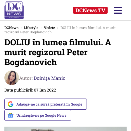
DCNews TV
DCNews
›
Lifestyle
›
Vedete
›
DOLIU în lumea filmului. A murit
regizorul Peter Bogdanovich
DOLIU în lumea filmului. A
murit regizorul Peter
Bogdanovich
Autor:
Doinița Manic
Data publicării: 07 Ian 2022
Adaugă-ne ca sursă preferată în Google
Urmărește-ne pe Google News