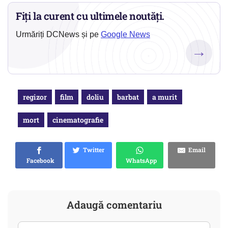
Fiți la curent cu ultimele noutăți.
Urmăriți DCNews și pe
Google News
→
regizor
film
doliu
barbat
a murit
mort
cinematografie
Twitter
Email
Facebook
WhatsApp
Adaugă comentariu