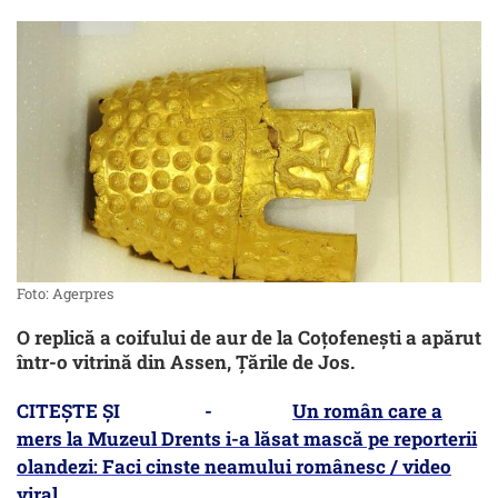
Foto: Agerpres
O replică a coifului de aur de la Coțofenești a apărut
într-o vitrină din Assen, Țările de Jos.
CITEȘTE ȘI -
Un român care a
mers la Muzeul Drents i-a lăsat mască pe reporterii
olandezi: Faci cinste neamului românesc / video
viral