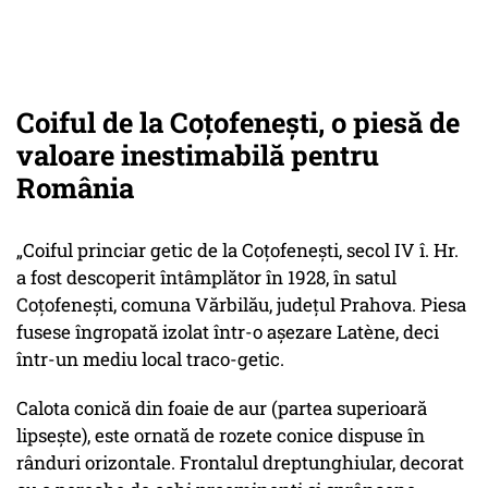
Coiful de la Coţofeneşti, o piesă de
valoare inestimabilă pentru
România
„Coiful princiar getic de la Coţofeneşti, secol IV î. Hr.
a fost descoperit întâmplător în 1928, în satul
Coţofeneşti, comuna Vărbilău, judeţul Prahova. Piesa
fusese îngropată izolat într-o aşezare Latène, deci
într-un mediu local traco-getic.
Calota conică din foaie de aur (partea superioară
lipseşte), este ornată de rozete conice dispuse în
rânduri orizontale. Frontalul dreptunghiular, decorat