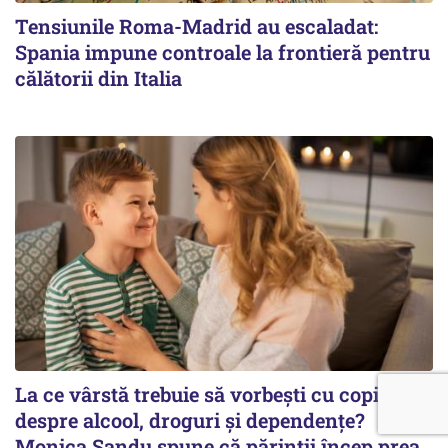
Tensiunile Roma-Madrid au escaladat:
Spania impune controale la frontieră pentru
călătorii din Italia
La ce vârstă trebuie să vorbești cu copilul
despre alcool, droguri și dependențe?
Monica Sandu spune că părinții încep prea