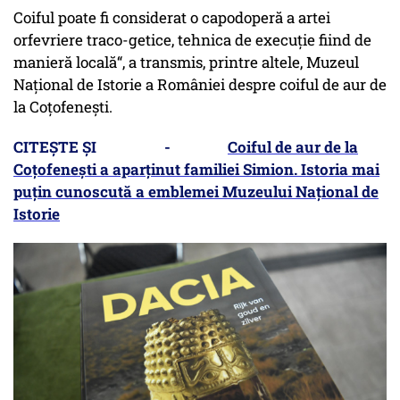
Coiful poate fi considerat o capodoperă a artei
orfevriere traco-getice, tehnica de execuţie fiind de
manieră locală“, a transmis, printre altele, Muzeul
Naţional de Istorie a României despre coiful de aur de
la Coțofenești.
CITEȘTE ȘI -
Coiful de aur de la
Coțofenești a aparținut familiei Simion. Istoria mai
puțin cunoscută a emblemei Muzeului Național de
Istorie