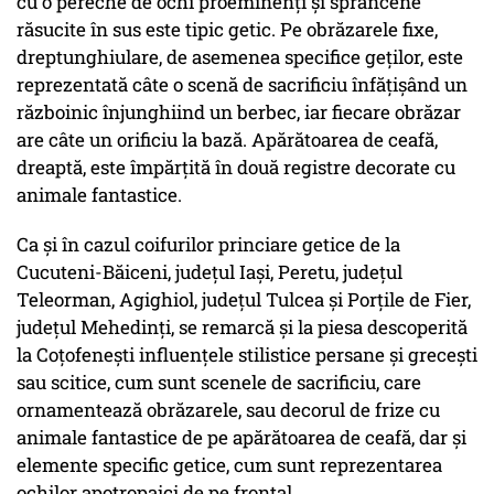
cu o pereche de ochi proeminenţi şi sprâncene
răsucite în sus este tipic getic. Pe obrăzarele fixe,
dreptunghiulare, de asemenea specifice geților, este
reprezentată câte o scenă de sacrificiu înfățișând un
războinic înjunghiind un berbec, iar fiecare obrăzar
are câte un orificiu la bază. Apărătoarea de ceafă,
dreaptă, este împărţită în două registre decorate cu
animale fantastice.
Ca şi în cazul coifurilor princiare getice de la
Cucuteni-Băiceni, judeţul Iaşi, Peretu, judeţul
Teleorman, Agighiol, judeţul Tulcea şi Porţile de Fier,
judeţul Mehedinţi, se remarcă şi la piesa descoperită
la Coţofeneşti influenţele stilistice persane şi greceşti
sau scitice, cum sunt scenele de sacrificiu, care
ornamentează obrăzarele, sau decorul de frize cu
animale fantastice de pe apărătoarea de ceafă, dar şi
elemente specific getice, cum sunt reprezentarea
ochilor apotropaici de pe frontal.