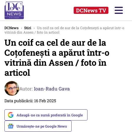
DCNews TV
DCNews
›
Stiri
›
Un coif ca cel de aur de la Coțofenești a apărut într-o
vitrină din Assen / foto în articol
Un coif ca cel de aur de la
Coțofenești a apărut într-o
vitrină din Assen / foto în
articol
Autor:
Ioan-Radu Gava
Data publicării: 16 Feb 2025
Adaugă-ne ca sursă preferată în Google
Urmărește-ne pe Google News