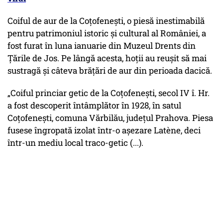
Coiful de aur de la Coțofenești, o piesă inestimabilă
pentru patrimoniul istoric și cultural al României, a
fost furat în luna ianuarie din Muzeul Drents din
Țările de Jos. Pe lângă acesta, hoții au reușit să mai
sustragă și câteva brățări de aur din perioada dacică.
„Coiful princiar getic de la Coţofeneşti, secol IV î. Hr.
a fost descoperit întâmplător în 1928, în satul
Coţofeneşti, comuna Vărbilău, judeţul Prahova. Piesa
fusese îngropată izolat într-o aşezare Latène, deci
într-un mediu local traco-getic (...).