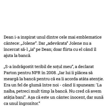
Dean i-a inspirat unul dintre cele mai emblematice
cântece: „Jolene”. Dar „adevărata” Jolene nu a
încercat să-l „ia” pe Dean; doar flirta cu el când îl
ajuta la bancă.
„S-a îndrăgostit teribil de soțul meu”, a declarat
Parton pentru NPR în 2008. „Iar lui îi plăcea să
meargă la bancă pentru că ea îi acorda atâta atenție.
Era un fel de glumă între noi - când îi spuneam: 'La
naiba, petreci mult timp la bancă. Nu cred că avem
atâția bani”. Așa că este un cântec inocent, dar sună
ca unul îngrozitor.”