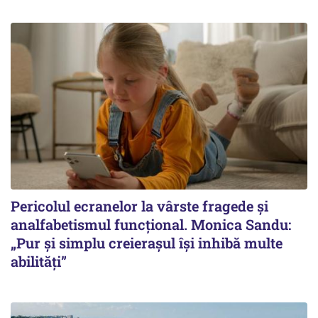
Pericolul ecranelor la vârste fragede și
analfabetismul funcțional. Monica Sandu:
„Pur și simplu creierașul își inhibă multe
abilități”