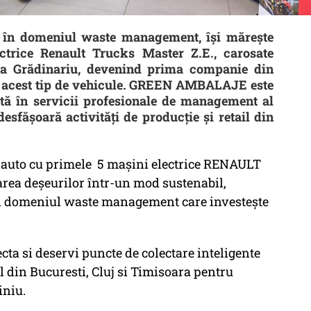
în domeniul waste management, își mărește
ctrice Renault Trucks Master Z.E., carosate
ia Grădinariu, devenind prima companie din
u acest tip de vehicule. GREEN AMBALAJE este
ă în servicii profesionale de management al
esfăşoară activităţi de producţie şi retail din
auto cu primele 5 mașini electrice RENAULT
ea deșeurilor într-un mod sustenabil,
n domeniul waste management care investește
ecta si deservi puncte de colectare inteligente
l din Bucuresti, Cluj si Timisoara pentru
iniu.