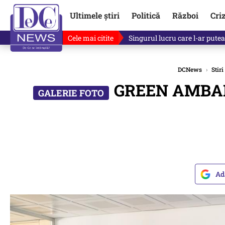
Ultimele știri
Politică
Război
Cri
Cele mai citite
Ce se întâmplă cu primul bulet
DCNews
›
Stiri
GREEN AMBALAJ
Ad