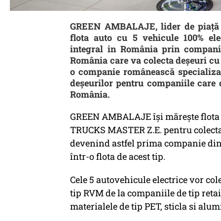
GREEN AMBALAJE, lider de piață 
flota auto cu 5 vehicule 100% ele
integral in România prin compan
România care va colecta deșeuri c
o companie românească specializat
deşeurilor pentru companiile care d
România.
GREEN AMBALAJE își mărește flota 
TRUCKS MASTER Z.E. pentru colectar
devenind astfel prima companie di
într-o flota de acest tip.
Cele 5 autovehicule electrice vor col
tip RVM de la companiile de tip retai
materialele de tip PET, sticla si alum