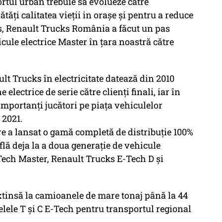
rtul urban trebuie să evolueze către
tăți calitatea vieții in orașe și pentru a reduce
ns, Renault Trucks România a făcut un pas
cule electrice Master în țara noastră către
ult Trucks în electricitate datează din 2010
electrice de serie către clienți finali, iar în
mportanți jucători pe piața vehiculelor
 2021.
e a lansat o gamă completă de distribuție 100%
 află deja la a doua generație de vehicule
Tech Master, Renault Trucks E-Tech D și
xtinsă la camioanele de mare tonaj până la 44
elele T și C E-Tech pentru transportul regional