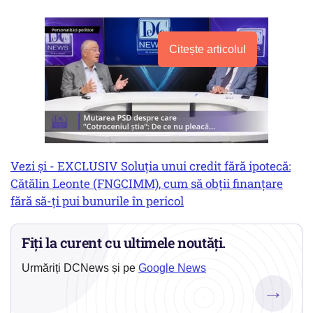
Citește articolul
Vezi și - EXCLUSIV Soluția unui credit fără ipotecă:
Cătălin Leonte (FNGCIMM), cum să obții finanțare
fără să-ți pui bunurile în pericol
Fiți la curent cu ultimele noutăți.
Urmăriți DCNews și pe
Google News
→