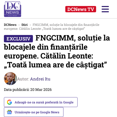
DCNews TV
DCNews
›
Stiri
›
FNGCIMM, soluție la blocajele din finanțările
europene. Cătălin Leonte: „Toată lumea are de câștigat”
FNGCIMM, soluție la
blocajele din finanțările
europene. Cătălin Leonte:
„Toată lumea are de câștigat”
Autor:
Andrei Itu
Data publicării: 20 Mar 2026
Adaugă-ne ca sursă preferată în Google
Urmărește-ne pe Google News