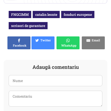
FNGCIMM
catalin leonte
fonduri europene
scrisori de garantare
Twitter
Email
Facebook
WhatsApp
Adaugă comentariu