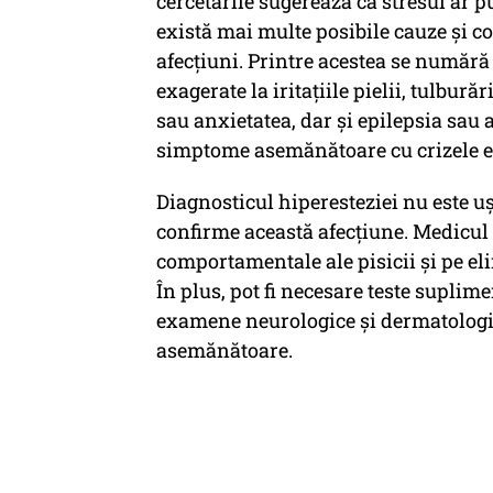
cercetările sugerează că stresul ar p
există mai multe posibile cauze și co
afecțiuni. Printre acestea se numără
exagerate la iritațiile pielii, tulbur
sau anxietatea, dar și epilepsia sau 
simptome asemănătoare cu crizele ep
Diagnosticul hiperesteziei nu este ușo
confirme această afecțiune. Medicul 
comportamentale ale pisicii și pe el
În plus, pot fi necesare teste suplim
examene neurologice și dermatologic
asemănătoare.