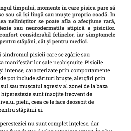
lungul timpului, momente în care pisica pare să
sc sau să își lingă sau muște propria coadă. În
a neliniștitor se poate afla o afecțiune rară,
zie sau neurodermatita atipică a pisicilor.
onfort considerabil felinelor, iar simptomele
 pentru stăpâni, cât și pentru medici.
 sindromul pisicii care se zgârie sau
a manifestărilor sale neobișnuite. Pisicile
e și intense, caracterizate prin comportamente
de pot include sărituri bruște, alergări prin
nsul sau mușcatul agresiv al zonei de la baza
hiperestezie sunt însoțite frecvent de
elul pielii, ceea ce le face deosebit de
pentru stăpânii ei.
iperesteziei nu sunt complet înțelese, dar