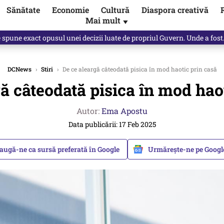
Sănătate
Economie
Cultură
Diaspora creativă
Mai mult
▼
, public, lui Ilie Bolojan / video
DCNews
›
Stiri
›
De ce aleargă câteodată pisica în mod haotic prin casă
ă câteodată pisica în mod hao
Autor:
Ema Apostu
Data publicării: 17 Feb 2025
augă-ne ca sursă preferată în Google
Urmărește-ne pe Goog