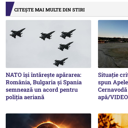
CITEȘTE MAI MULTE DIN STIRI
NATO își întărește apărarea:
Situație cr
România, Bulgaria și Spania
spun Apel
semnează un acord pentru
Cernavodă ș
poliția aeriană
apă/VIDEO