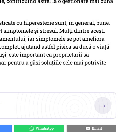
zie, contribuind astfel la o gestionare mai bună
ticate cu hiperestezie sunt, în general, bune,
t simptomele și stresul. Mulți dintre acești
atamentului, iar simptomele se pot ameliora
omplet, ajutând astfel pisica să ducă o viață
uși, este important ca proprietarii să
r pentru a găsi soluțiile cele mai potrivite
.
→
WhatsApp
Email