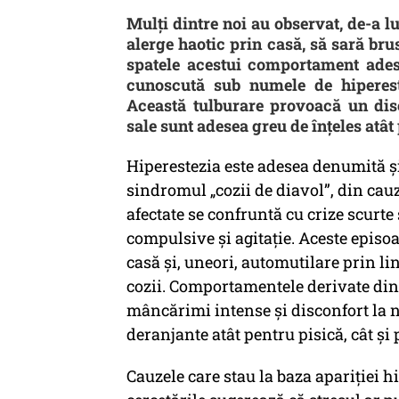
Mulți dintre noi au observat, de-a 
alerge haotic prin casă, să sară bru
spatele acestui comportament adese
cunoscută sub numele de hipereste
Această tulburare provoacă un disc
sale sunt adesea greu de înțeles atât
Hiperestezia este adesea denumită și
sindromul „cozii de diavol”, din cauz
afectate se confruntă cu crize scurt
compulsive și agitație. Aceste episoa
casă și, uneori, automutilare prin li
cozii. Comportamentele derivate din 
mâncărimi intense și disconfort la niv
deranjante atât pentru pisică, cât și 
Cauzele care stau la baza apariției h