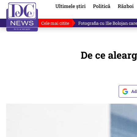
Ultimele știri
Politică
Război
Cele mai citite
Răzvan Dumitrescu îi cere scuze
De ce alearg
Ad