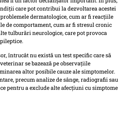
utea fi un factor declanșator important. În plus,
ndiții care pot contribui la dezvoltarea acestei
 problemele dermatologice, cum ar fi reacțiile
ările de comportament, cum ar fi stresul cronic
alte tulburări neurologice, care pot provoca
ileptice.
r, întrucât nu există un test specific care să
veterinar se bazează pe observațiile
iminarea altor posibile cauze ale simptomelor.
entare, precum analize de sânge, radiografii sau
e pentru a exclude alte afecțiuni cu simptome