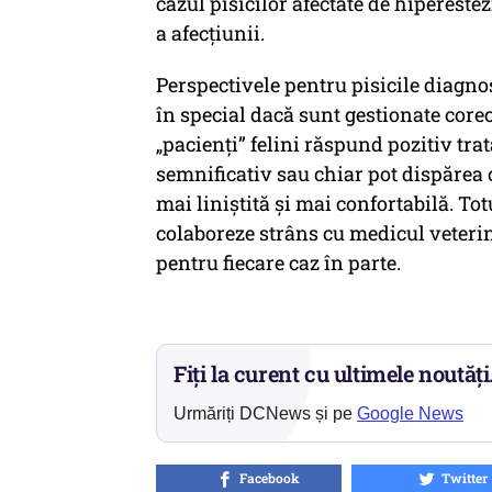
cazul pisicilor afectate de hipereste
a afecțiunii.
Perspectivele pentru pisicile diagnos
în special dacă sunt gestionate corec
„pacienți” felini răspund pozitiv tr
semnificativ sau chiar pot dispărea c
mai liniștită și mai confortabilă. Tot
colaboreze strâns cu medicul veterina
pentru fiecare caz în parte.
Fiți la curent cu ultimele noutăți
Urmăriți DCNews și pe
Google News
Facebook
Twitter