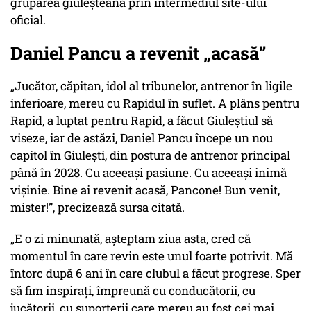
gruparea giuleşteană prin intermediul site-ului
oficial.
Daniel Pancu a revenit „acasă”
„Jucător, căpitan, idol al tribunelor, antrenor în ligile
inferioare, mereu cu Rapidul în suflet. A plâns pentru
Rapid, a luptat pentru Rapid, a făcut Giuleştiul să
viseze, iar de astăzi, Daniel Pancu începe un nou
capitol în Giuleşti, din postura de antrenor principal
până în 2028. Cu aceeaşi pasiune. Cu aceeaşi inimă
vişinie. Bine ai revenit acasă, Pancone! Bun venit,
mister!”, precizează sursa citată.
„E o zi minunată, aşteptam ziua asta, cred că
momentul în care revin este unul foarte potrivit. Mă
întorc după 6 ani în care clubul a făcut progrese. Sper
să fim inspiraţi, împreună cu conducătorii, cu
jucătorii, cu suporterii care mereu au fost cei mai