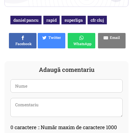
daniel pancu
rapid
superliga
cfr cluj
Twitter
Email
Facebook
WhatsApp
Adaugă comentariu
0
caractere :: Număr maxim de caractere 1000