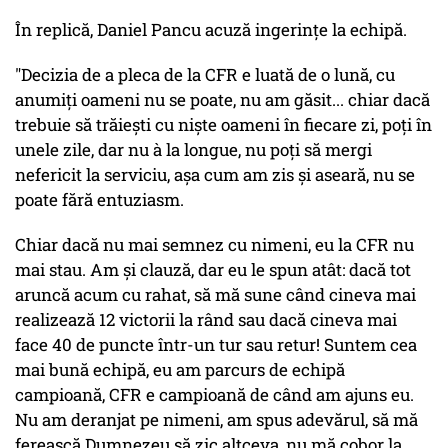
În replică, Daniel Pancu acuză ingerinţe la echipă.
"Decizia de a pleca de la CFR e luată de o lună, cu
anumiți oameni nu se poate, nu am găsit... chiar dacă
trebuie să trăiești cu niște oameni în fiecare zi, poți în
unele zile, dar nu à la longue, nu poți să mergi
nefericit la serviciu, așa cum am zis și aseară, nu se
poate fără entuziasm.
Chiar dacă nu mai semnez cu nimeni, eu la CFR nu
mai stau. Am și clauză, dar eu le spun atât: dacă tot
aruncă acum cu rahat, să mă sune când cineva mai
realizează 12 victorii la rând sau dacă cineva mai
face 40 de puncte într-un tur sau retur! Suntem cea
mai bună echipă, eu am parcurs de echipă
campioană, CFR e campioană de când am ajuns eu.
Nu am deranjat pe nimeni, am spus adevărul, să mă
ferească Dumnezeu să zic altceva, nu mă cobor la