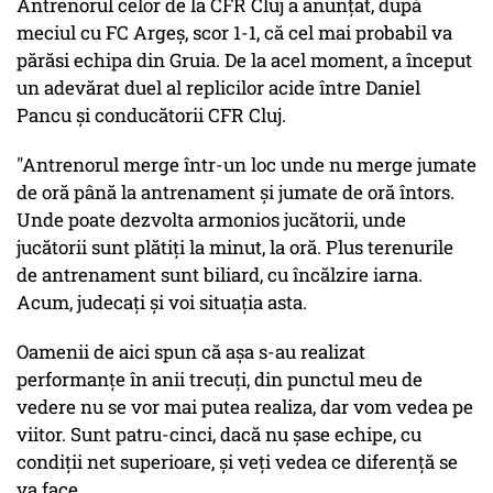
Antrenorul celor de la CFR Cluj a anunţat, după
meciul cu FC Argeş, scor 1-1, că cel mai probabil va
părăsi echipa din Gruia. De la acel moment, a început
un adevărat duel al replicilor acide între Daniel
Pancu şi conducătorii CFR Cluj.
"Antrenorul merge într-un loc unde nu merge jumate
de oră până la antrenament și jumate de oră întors.
Unde poate dezvolta armonios jucătorii, unde
jucătorii sunt plătiți la minut, la oră. Plus terenurile
de antrenament sunt biliard, cu încălzire iarna.
Acum, judecați și voi situația asta.
Oamenii de aici spun că așa s-au realizat
performanțe în anii trecuți, din punctul meu de
vedere nu se vor mai putea realiza, dar vom vedea pe
viitor. Sunt patru-cinci, dacă nu șase echipe, cu
condiții net superioare, și veți vedea ce diferență se
va face.