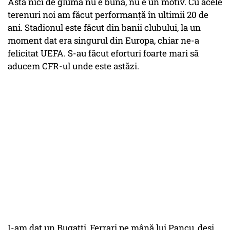
Asta nici de glumă nu e bună, nu e un motiv. Cu acele
terenuri noi am făcut performanță în ultimii 20 de
ani. Stadionul este făcut din banii clubului, la un
moment dat era singurul din Europa, chiar ne-a
felicitat UEFA. S-au făcut eforturi foarte mari să
aducem CFR-ul unde este astăzi.
I-am dat un Bugatti, Ferrari pe mână lui Pancu, deși