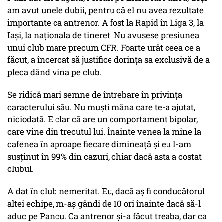
am avut unele dubii, pentru că el nu avea rezultate
importante ca antrenor. A fost la Rapid în Liga 3, la
Iași, la naționala de tineret. Nu avusese presiunea
unui club mare precum CFR. Foarte urât ceea ce a
făcut, a încercat să justifice dorința sa exclusivă de a
pleca dând vina pe club.
Se ridică mari semne de întrebare în privința
caracterului său. Nu muști mâna care te-a ajutat,
niciodată. E clar că are un comportament bipolar,
care vine din trecutul lui. Înainte venea la mine la
cafenea în aproape fiecare dimineață și eu l-am
susținut în 99% din cazuri, chiar dacă asta a costat
clubul.
A dat în club nemeritat. Eu, dacă aș fi conducătorul
altei echipe, m-aș gândi de 10 ori înainte dacă să-l
aduc pe Pancu. Ca antrenor și-a făcut treaba, dar ca