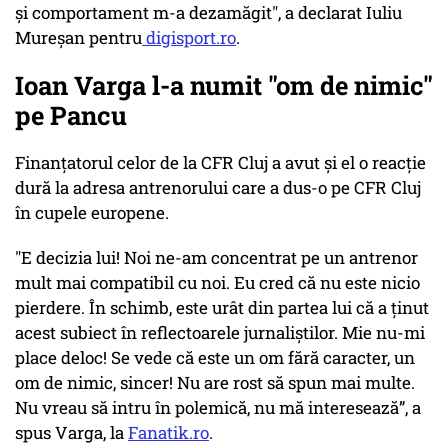
și comportament m-a dezamăgit", a declarat Iuliu
Mureşan pentru
digisport.ro
.
Ioan Varga l-a numit "om de nimic"
pe Pancu
Finanţatorul celor de la CFR Cluj a avut şi el o reacţie
dură la adresa antrenorului care a dus-o pe CFR Cluj
în cupele europene.
"E decizia lui! Noi ne-am concentrat pe un antrenor
mult mai compatibil cu noi. Eu cred că nu este nicio
pierdere. În schimb, este urât din partea lui că a ținut
acest subiect în reflectoarele jurnaliștilor. Mie nu-mi
place deloc! Se vede că este un om fără caracter, un
om de nimic, sincer! Nu are rost să spun mai multe.
Nu vreau să intru în polemică, nu mă interesează”, a
spus Varga, la
Fanatik.ro
.