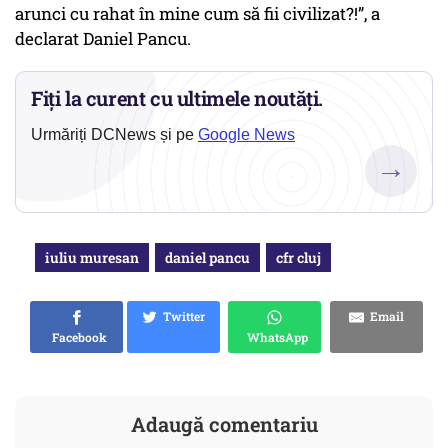
arunci cu rahat în mine cum să fii civilizat?!”, a
declarat Daniel Pancu.
Fiți la curent cu ultimele noutăți.
Urmăriți DCNews și pe
Google News
→
iuliu muresan
daniel pancu
cfr cluj
Twitter
Email
Facebook
WhatsApp
Adaugă comentariu