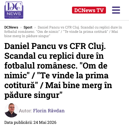
DCNews TV
DCNews
›
Sport
›
Daniel Pancu vs CFR Cluj. Scandal cu replici dure în
fotbalul românesc. "Om de nimic" / "Te vinde la prima cotitură" / Mai
bine merg în pădure singur"
Daniel Pancu vs CFR Cluj.
Scandal cu replici dure în
fotbalul românesc. "Om de
nimic" / "Te vinde la prima
cotitură" / Mai bine merg în
pădure singur"
Autor:
Florin Răvdan
Data publicării: 24 Mai 2026