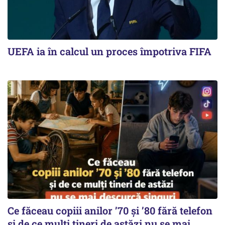
UEFA ia în calcul un proces împotriva FIFA
Ce făceau copiii anilor ’70 și ’80 fără telefon
și de ce mulți tineri de astăzi nu se mai