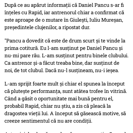
După ce au apărut informaţii că Daniel Pancu s-ar fi
înţeles cu Rapid, iar antrenorul chiar a confirmat că
este aproape de o mutare în Giuleşti, Iuliu Mureşan,
preşedintele clujenilor, a ripostat dur.
"Pancu a dovedit că este de drum scurt și te vinde la
prima cotitură. Eu l-am susținut pe Daniel Pancu și
nu-mi pare rău. L-am susținut pentru binele clubului.
Ca antrenor și-a făcut treaba bine, dar susținut de
noi, de tot clubul. Dacă nu-l susțineam, nu-i ieșea.
L-am sprijit foarte mult și chiar el spunea la început
că plutește performanța, sunt atâtea trofee în vitrină.
Când a găsit o oportunitate mai bună pentru el,
probabil Rapid, chiar nu știu, a zis că pleacă la
dragostea vieții lui. A început să găsească motive, să
creeze sentimentul că nu are condiții.