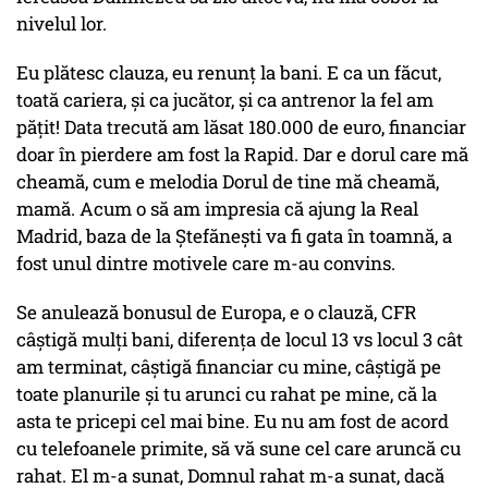
nivelul lor.
Eu plătesc clauza, eu renunț la bani. E ca un făcut,
toată cariera, și ca jucător, și ca antrenor la fel am
pățit! Data trecută am lăsat 180.000 de euro, financiar
doar în pierdere am fost la Rapid. Dar e dorul care mă
cheamă, cum e melodia Dorul de tine mă cheamă,
mamă. Acum o să am impresia că ajung la Real
Madrid, baza de la Ștefănești va fi gata în toamnă, a
fost unul dintre motivele care m-au convins.
Se anulează bonusul de Europa, e o clauză, CFR
câștigă mulți bani, diferența de locul 13 vs locul 3 cât
am terminat, câștigă financiar cu mine, câștigă pe
toate planurile și tu arunci cu rahat pe mine, că la
asta te pricepi cel mai bine. Eu nu am fost de acord
cu telefoanele primite, să vă sune cel care aruncă cu
rahat. El m-a sunat, Domnul rahat m-a sunat, dacă