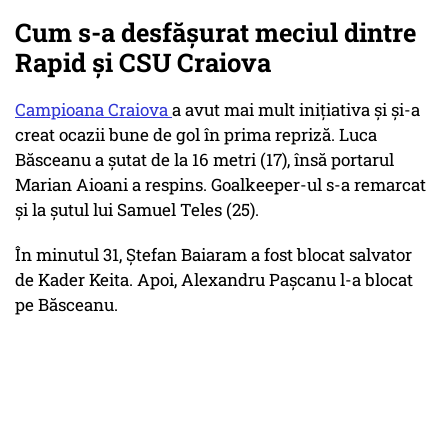
Cum s-a desfășurat meciul dintre
Rapid și CSU Craiova
Campioana Craiova
a avut mai mult iniţiativa şi şi-a
creat ocazii bune de gol în prima repriză. Luca
Băsceanu a şutat de la 16 metri (17), însă portarul
Marian Aioani a respins. Goalkeeper-ul s-a remarcat
şi la şutul lui Samuel Teles (25).
În minutul 31, Ştefan Baiaram a fost blocat salvator
de Kader Keita. Apoi, Alexandru Paşcanu l-a blocat
pe Băsceanu.