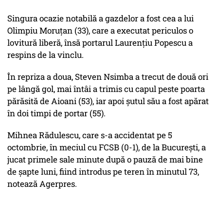
Singura ocazie notabilă a gazdelor a fost cea a lui
Olimpiu Moruţan (33), care a executat periculos o
lovitură liberă, însă portarul Laurenţiu Popescu a
respins de la vinclu.
În repriza a doua, Steven Nsimba a trecut de două ori
pe lângă gol, mai întâi a trimis cu capul peste poarta
părăsită de Aioani (53), iar apoi şutul său a fost apărat
în doi timpi de portar (55).
Mihnea Rădulescu, care s-a accidentat pe 5
octombrie, în meciul cu FCSB (0-1), de la Bucureşti, a
jucat primele sale minute după o pauză de mai bine
de şapte luni, fiind introdus pe teren în minutul 73,
notează Agerpres.