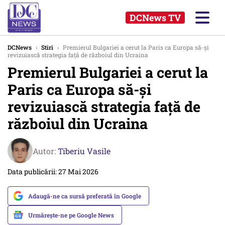
DCNews TV
DCNews
›
Stiri
›
Premierul Bulgariei a cerut la Paris ca Europa să-și
revizuiască strategia față de războiul din Ucraina
Premierul Bulgariei a cerut la
Paris ca Europa să-și
revizuiască strategia față de
războiul din Ucraina
Autor:
Tiberiu Vasile
Data publicării: 27 Mai 2026
Adaugă-ne ca sursă preferată în Google
Urmărește-ne pe Google News