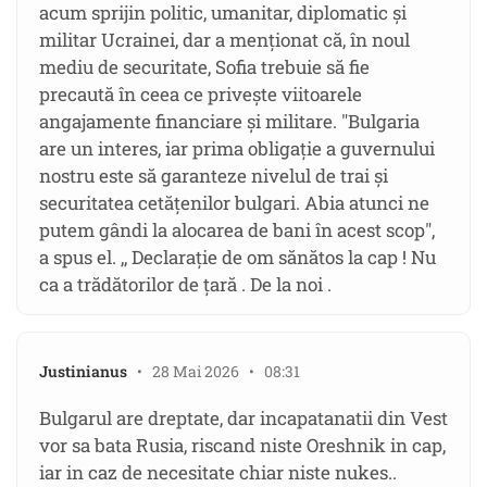
acum sprijin politic, umanitar, diplomatic şi
militar Ucrainei, dar a menţionat că, în noul
mediu de securitate, Sofia trebuie să fie
precaută în ceea ce priveşte viitoarele
angajamente financiare şi militare. "Bulgaria
are un interes, iar prima obligaţie a guvernului
nostru este să garanteze nivelul de trai şi
securitatea cetăţenilor bulgari. Abia atunci ne
putem gândi la alocarea de bani în acest scop",
a spus el. ,, Declarație de om sănătos la cap ! Nu
ca a trădătorilor de țară . De la noi .
Justinianus
• 28 Mai 2026 • 08:31
Bulgarul are dreptate, dar incapatanatii din Vest
vor sa bata Rusia, riscand niste Oreshnik in cap,
iar in caz de necesitate chiar niste nukes..