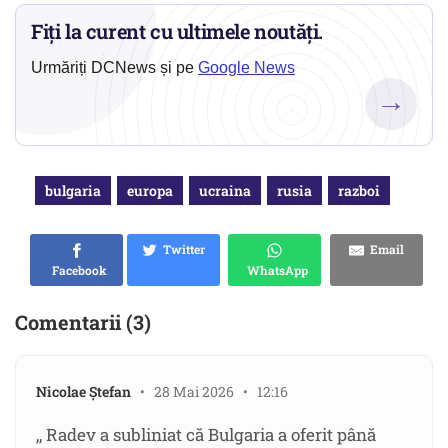
Fiți la curent cu ultimele noutăți.
Urmăriți DCNews și pe
Google News
→
bulgaria
europa
ucraina
rusia
razboi
Twitter
Email
Facebook
WhatsApp
Comentarii (3)
Nicolae Ștefan
• 28 Mai 2026 • 12:16
,, Radev a subliniat că Bulgaria a oferit până