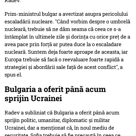
Radev.
Prim-ministrul bulgar a avertizat asupra pericolului
escaladării nucleare. "Când vorbim despre o umbrelă
nucleară, trebuie să ne dăm seama că ceea ce s-a
întâmplat în ultimele zile şi dorinţa cu orice preţ de a
avea pace prin forţă ar putea duce la o escaladare
nucleară. Suntem deja foarte aproape de aceasta, iar
Europa trebuie să facă o reevaluare foarte rapidă a
strategiei şi abordării sale faţă de acest conflict", a
spus el.
Bulgaria a oferit până acum
sprijin Ucrainei
Radev a subliniat că Bulgaria a oferit până acum
sprijin politic, umanitar, diplomatic şi militar
Ucrainei, dar a menţionat că, în noul mediu de
securitate, Sofia trebuie să fie precaută în ceea ce