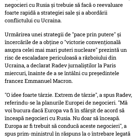
negocieri cu Rusia şi trebuie să facă o reevaluare
foarte rapidă a strategiei sale şi a abordării
conflictului cu Ucraina.
Urmărirea unei strategii de "pace prin putere" şi
încercările de a obţine o "victorie convenţională
asupra celei mai mari puteri nucleare" prezintă un
risc de escaladare periculoasă a războiului din
Ucraina, a declarat Radev jurnaliştilor la Paris
miercuri, înainte de a se întâlni cu preşedintele
francez Emmanuel Macron.
"O idee foarte târzie. Extrem de târzie", a spus Radev,
referindu-se la planurile Europei de negocieri. "Mă
voi bucura dacă Europa va fi în sfârşit de acord să
înceapă negocieri cu Rusia. Nu doar să înceapă.
Europa ar fi trebuit să conducă aceste negocieri", a
spus prim-ministrul în răspuns la o întrebare legată