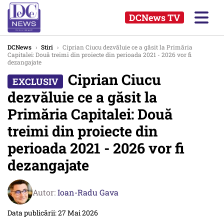
DCNews TV
DCNews
›
Stiri
›
Ciprian Ciucu dezvăluie ce a găsit la Primăria
Capitalei: Două treimi din proiecte din perioada 2021 - 2026 vor fi
dezangajate
Ciprian Ciucu
dezvăluie ce a găsit la
Primăria Capitalei: Două
treimi din proiecte din
perioada 2021 - 2026 vor fi
dezangajate
Autor:
Ioan-Radu Gava
Data publicării: 27 Mai 2026