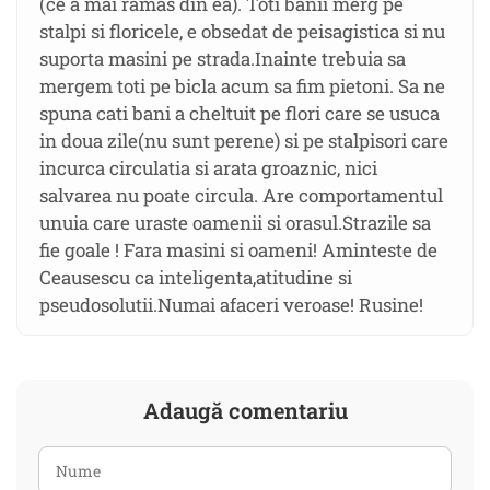
(ce a mai ramas din ea). Toti banii merg pe
stalpi si floricele, e obsedat de peisagistica si nu
suporta masini pe strada.Inainte trebuia sa
mergem toti pe bicla acum sa fim pietoni. Sa ne
spuna cati bani a cheltuit pe flori care se usuca
in doua zile(nu sunt perene) si pe stalpisori care
incurca circulatia si arata groaznic, nici
salvarea nu poate circula. Are comportamentul
unuia care uraste oamenii si orasul.Strazile sa
fie goale ! Fara masini si oameni! Aminteste de
Ceausescu ca inteligenta,atitudine si
pseudosolutii.Numai afaceri veroase! Rusine!
Adaugă comentariu