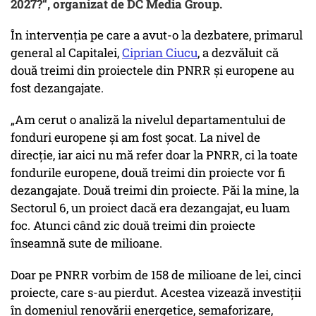
2027?“, organizat de DC Media Group.
În intervenția pe care a avut-o la dezbatere, primarul
general al Capitalei,
Ciprian Ciucu
, a dezvăluit că
două treimi din proiectele din PNRR și europene au
fost dezangajate.
„Am cerut o analiză la nivelul departamentului de
fonduri europene și am fost șocat. La nivel de
direcție, iar aici nu mă refer doar la PNRR, ci la toate
fondurile europene, două treimi din proiecte vor fi
dezangajate. Două treimi din proiecte. Păi la mine, la
Sectorul 6, un proiect dacă era dezangajat, eu luam
foc. Atunci când zic două treimi din proiecte
înseamnă sute de milioane.
Doar pe PNRR vorbim de 158 de milioane de lei, cinci
proiecte, care s-au pierdut. Acestea vizează investiții
în domeniul renovării energetice, semaforizare,