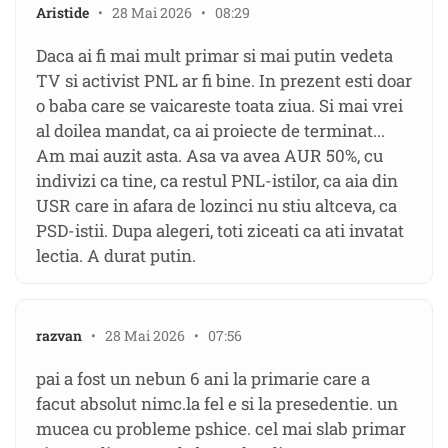
Aristide
• 28 Mai 2026 • 08:29
Daca ai fi mai mult primar si mai putin vedeta
TV si activist PNL ar fi bine. In prezent esti doar
o baba care se vaicareste toata ziua. Si mai vrei
al doilea mandat, ca ai proiecte de terminat...
Am mai auzit asta. Asa va avea AUR 50%, cu
indivizi ca tine, ca restul PNL-istilor, ca aia din
USR care in afara de lozinci nu stiu altceva, ca
PSD-istii. Dupa alegeri, toti ziceati ca ati invatat
lectia. A durat putin.
razvan
• 28 Mai 2026 • 07:56
pai a fost un nebun 6 ani la primarie care a
facut absolut nimc.la fel e si la presedentie. un
mucea cu probleme pshice. cel mai slab primar