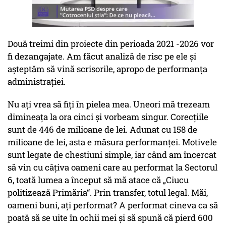
Două treimi din proiecte din perioada 2021 -2026 vor
fi dezangajate. Am făcut analiză de risc pe ele și
așteptăm să vină scrisorile, apropo de performanța
administrației.
Nu ați vrea să fiți în pielea mea. Uneori mă trezeam
dimineața la ora cinci și vorbeam singur. Corecțiile
sunt de 446 de milioane de lei. Adunat cu 158 de
milioane de lei, asta e măsura performanței. Motivele
sunt legate de chestiuni simple, iar când am încercat
să vin cu câțiva oameni care au performat la Sectorul
6, toată lumea a început să mă atace că „Ciucu
politizează Primăria“. Prin transfer, totul legal. Măi,
oameni buni, ați performat? A performat cineva ca să
poată să se uite în ochii mei și să spună că pierd 600