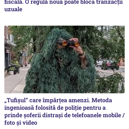
fiscală. O regulă nouă poate bloca tranzacții
uzuale
„Tufișul” care împărțea amenzi. Metoda
ingenioasă folosită de poliție pentru a
prinde șoferii distrași de telefoanele mobile /
foto și video