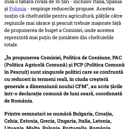
Însă o tabără rivală de 16 țări - inclusiv Italia, Spania
și
Polonia
- respinge reducerile propuse. Acestea
susțin că cheltuielile pentru agricultură, plățile către
regiunile mai sărace și pescuit trebuie majorate față
de propunerea de buget a Comisiei, unde acestea
reprezintă mai puțin de jumătate din cheltuielile
totale.
„În propunerea Comisiei, Politica de Coeziune, PAC
(Politica Agricolă Comună) și PCP (Politica Comună
în Pescuit) sunt singurele politici care se confruntă
cu reduceri în termeni reali, în ciuda creșterii
generale a dimensiunii noului CFM”, au scris țările
într-o declarație comună de luni seară, coordonată
de România.
Printre semnatari se numără Bulgaria, Croația,
Cehia, Estonia, Grecia, Ungaria, Italia, Letonia,
Lituania, Malta, Polonia, Portugalia, România,