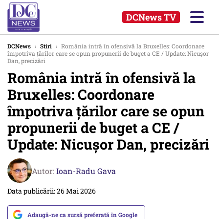
DCNews TV
DCNews
›
Stiri
›
România intră în ofensivă la Bruxelles: Coordonare
împotriva țărilor care se opun propunerii de buget a CE / Update: Nicușor
Dan, precizări
România intră în ofensivă la
Bruxelles: Coordonare
împotriva țărilor care se opun
propunerii de buget a CE /
Update: Nicușor Dan, precizări
Autor:
Ioan-Radu Gava
Data publicării: 26 Mai 2026
Adaugă-ne ca sursă preferată în Google