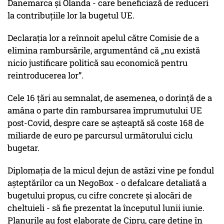
Danemarca și Olanda - care beneficiază de reduceri
la contribuțiile lor la bugetul UE.
Declarația lor a reînnoit apelul către Comisie de a
elimina rambursările, argumentând că „nu există
nicio justificare politică sau economică pentru
reintroducerea lor”.
Cele 16 țări au semnalat, de asemenea, o dorință de a
amâna o parte din rambursarea împrumutului UE
post-Covid, despre care se așteaptă să coste 168 de
miliarde de euro pe parcursul următorului ciclu
bugetar.
Diplomația de la micul dejun de astăzi vine pe fondul
așteptărilor ca un NegoBox - o defalcare detaliată a
bugetului propus, cu cifre concrete și alocări de
cheltuieli - să fie prezentat la începutul lunii iunie.
Planurile au fost elaborate de Cipru, care deține în