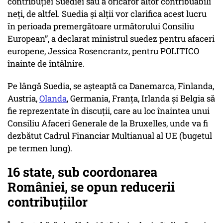
contribuției Suediei sau a oricăror altor contribuabili
neți, de altfel. Suedia și alții vor clarifica acest lucru
în perioada premergătoare următorului Consiliu
European”, a declarat ministrul suedez pentru afaceri
europene, Jessica Rosencrantz, pentru POLITICO
înainte de întâlnire.
Pe lângă Suedia, se așteaptă ca Danemarca, Finlanda,
Austria,
Olanda
, Germania, Franța, Irlanda și Belgia să
fie reprezentate în discuții, care au loc înaintea unui
Consiliu Afaceri Generale de la Bruxelles, unde va fi
dezbătut Cadrul Financiar Multianual al UE (bugetul
pe termen lung).
16 state, sub coordonarea
României, se opun reducerii
contribuțiilor