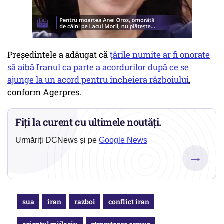
Preşedintele a adăugat că
ţările numite ar fi onorate
să aibă Iranul ca parte a acordurilor după ce se
ajunge la un acord pentru încheiera războiului
,
conform Agerpres.
Fiți la curent cu ultimele noutăți.
Urmăriți DCNews și pe
Google News
→
sua
iran
razboi
conflict iran