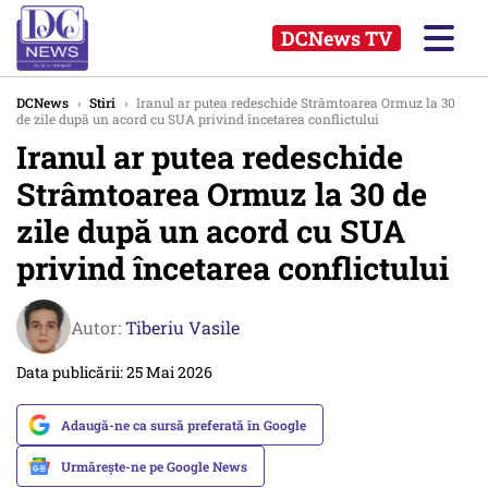
DCNews TV
DCNews
›
Stiri
›
Iranul ar putea redeschide Strâmtoarea Ormuz la 30
de zile după un acord cu SUA privind încetarea conflictului
Iranul ar putea redeschide
Strâmtoarea Ormuz la 30 de
zile după un acord cu SUA
privind încetarea conflictului
Autor:
Tiberiu Vasile
Data publicării: 25 Mai 2026
Adaugă-ne ca sursă preferată în Google
Urmărește-ne pe Google News