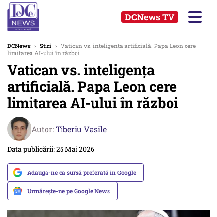
DCNews TV
DCNews
›
Stiri
›
Vatican vs. inteligența artificială. Papa Leon cere
limitarea AI-ului în război
Vatican vs. inteligența
artificială. Papa Leon cere
limitarea AI-ului în război
Autor:
Tiberiu Vasile
Data publicării: 25 Mai 2026
Adaugă-ne ca sursă preferată în Google
Urmărește-ne pe Google News