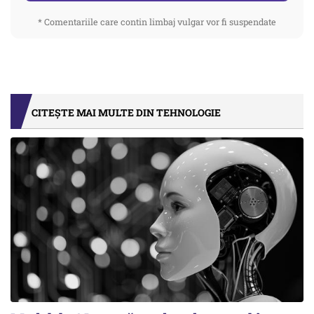
* Comentariile care contin limbaj vulgar vor fi suspendate
CITEȘTE MAI MULTE DIN TEHNOLOGIE