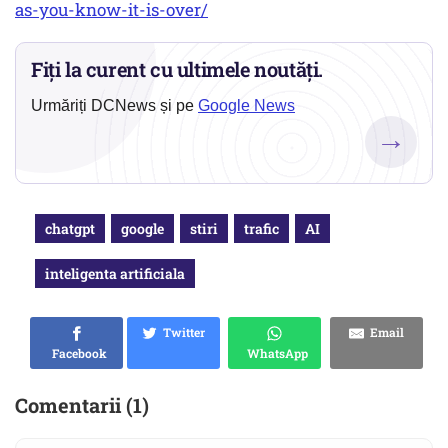
as-you-know-it-is-over/
Fiți la curent cu ultimele noutăți.
Urmăriți DCNews și pe
Google News
→
chatgpt
google
stiri
trafic
AI
inteligenta artificiala
Twitter
Email
Facebook
WhatsApp
Comentarii (1)