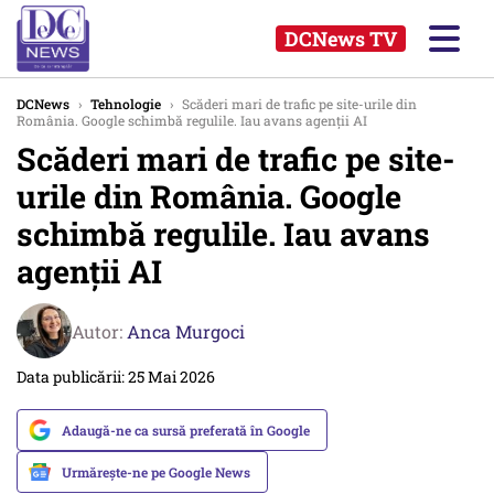
DCNews TV
DCNews
›
Tehnologie
›
Scăderi mari de trafic pe site-urile din
România. Google schimbă regulile. Iau avans agenții AI
Scăderi mari de trafic pe site-
urile din România. Google
schimbă regulile. Iau avans
agenții AI
Autor:
Anca Murgoci
Data publicării: 25 Mai 2026
Adaugă-ne ca sursă preferată în Google
Urmărește-ne pe Google News