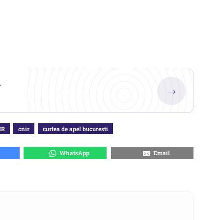
.
→
IR
cnir
curtea de apel bucuresti
WhatsApp
Email