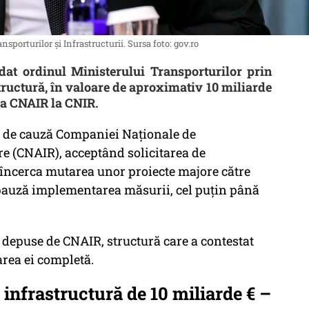
sporturilor și Infrastructurii. Sursa foto: gov.ro
at ordinul Ministerului Transporturilor prin
tructură, în valoare de aproximativ 10 miliarde
 la CNAIR la CNIR.
ig de cauză Companiei Naționale de
re (CNAIR), acceptând solicitarea de
 încerca mutarea unor proiecte majore către
e pauză implementarea măsurii, cel puțin până
 depuse de CNAIR, structură care a contestat
area ei completă.
 infrastructură de 10 miliarde € –