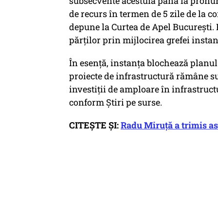
subsecvente acestuia până la pronunţ
de recurs în termen de 5 zile de la 
depune la Curtea de Apel Bucureşti. 
părţilor prin mijlocirea grefei instan
În esență, instanța blochează planul 
proiecte de infrastructură rămâne s
investiții de amploare în infrastructu
conform Știri pe surse.
CITEȘTE ȘI:
Radu Miruță a trimis as