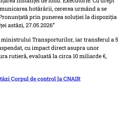
area instanţei de fond. Executorie. Cu drept
comunicarea hotărârii, cererea urmând a se
Pronunţată prin punerea soluţiei la dispoziţia
ţei astăzi, 27.05.2026”
ministrului Transporturilor, iar transferul a 5
uspendat, cu impact direct asupra unor
ra rutieră, evaluată la circa 10 miliarde €,
tăzi Corpul de control la CNAIR