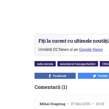
Fiți la curent cu ultimele noutăți
Urmăriți DCNews și pe
Google News
radu miruta
ministerul transporturilor
CNA
Facebook
Twitter
Comentarii (1)
Mihai Drapciug
• 27 Mai 2026 • 20:29