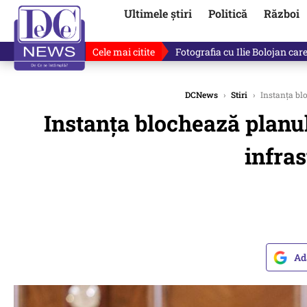
Ultimele știri
Politică
Război
Cele mai citite
Răzvan Dumitrescu îi cere scuze
DCNews
›
Stiri
›
Instanța blo
Instanța blochează planul
infras
Ad