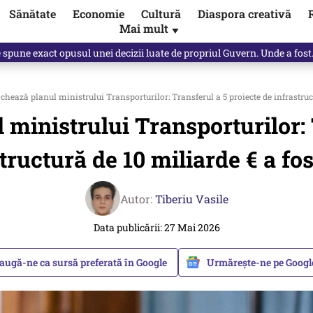
Sănătate
Economie
Cultură
Diaspora creativă
Mai mult
▼
, public, lui Ilie Bolojan / video
chează planul ministrului Transporturilor: Transferul a 5 proiecte de infrastruct
 ministrului Transporturilor: 
tructură de 10 miliarde € a fos
Autor:
Tiberiu Vasile
Data publicării: 27 Mai 2026
augă-ne ca sursă preferată în Google
Urmărește-ne pe Goog