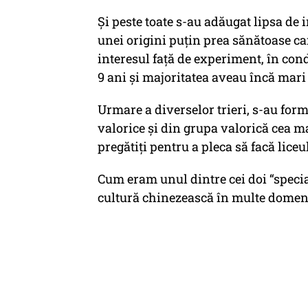
Și peste toate s-au adăugat lipsa de i
unei origini puțin prea sănătoase car
interesul față de experiment, în condi
9 ani și majoritatea aveau încă mari 
Urmare a diverselor trieri, s-au form
valorice și din grupa valorică cea mai
pregătiți pentru a pleca să facă liceu
Cum eram unul dintre cei doi “speci
cultură chinezească în multe domenii