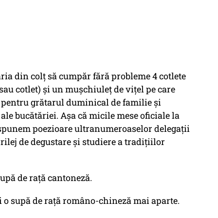
a din colț să cumpăr fără probleme 4 cotlete
 sau cotlet) și un mușchiuleț de vițel pe care
pentru grătarul duminical de familie și
le bucătăriei. Așa că micile mese oficiale la
e spunem poezioare ultranumeroaselor delegații
lej de degustare și studiere a tradițiilor
supă de rață cantoneză.
ci o supă de rață româno-chineză mai aparte.