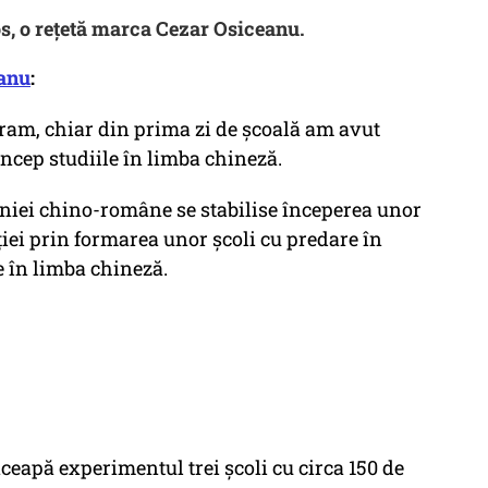
s, o rețetă marca Cezar Osiceanu.
anu
:
 eram, chiar din prima zi de școală am avut
 încep studiile în limba chineză.
eniei chino-române se stabilise începerea unor
ei prin formarea unor școli cu predare în
e în limba chineză.
înceapă experimentul trei școli cu circa 150 de