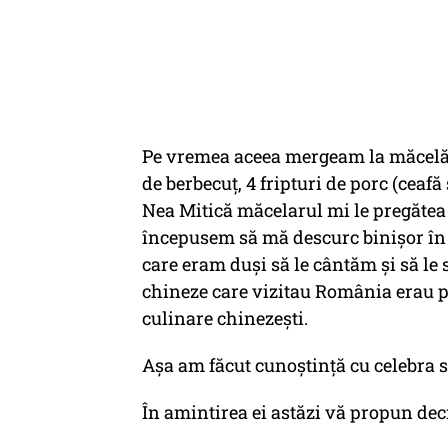
Pe vremea aceea mergeam la măcelări
de berbecuț, 4 fripturi de porc (ceafă
Nea Mitică măcelarul mi le pregătea 
începusem să mă descurc binișor în a
care eram duși să le cântăm și să l
chineze care vizitau România erau pri
culinare chinezești.
Așa am făcut cunoștință cu celebra 
În amintirea ei astăzi vă propun de