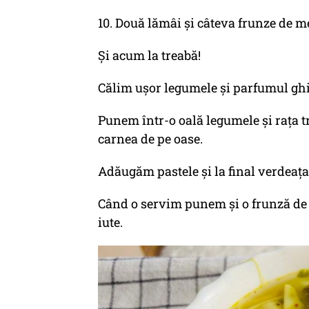
10. Două lămâi și câteva frunze de 
Și acum la treabă!
Călim ușor legumele și parfumul gh
Punem într-o oală legumele și rața t
carnea de pe oase.
Adăugăm pastele și la final verdeața
Când o servim punem și o frunză de 
iute.