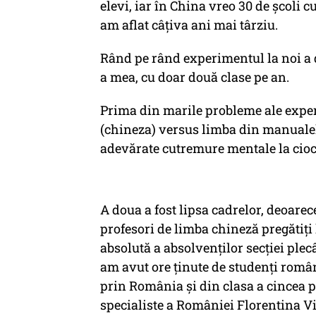
elevi, iar în China vreo 30 de școli 
am aflat câțiva ani mai târziu.
Rând pe rând experimentul la noi a d
a mea, cu doar două clase pe an.
Prima din marile probleme ale expe
(chineza) versus limba din manualel
adevărate cutremure mentale la cio
A doua a fost lipsa cadrelor, deoarec
profesori de limba chineză pregătiți
absolută a absolvenților secției plec
am avut ore ținute de studenți români
prin România și din clasa a cincea 
specialiste a României Florentina V