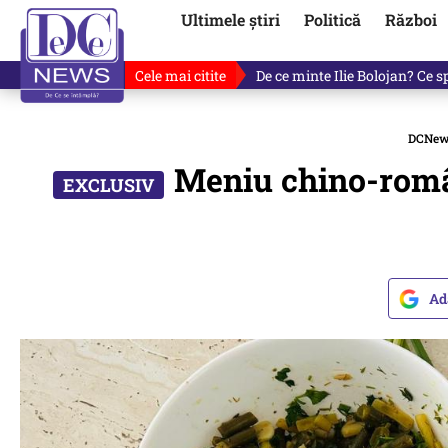
Ultimele știri
Politică
Război
Cele mai citite
Cu luni înainte de anunțul lui
DCNew
Meniu chino-român
Ad