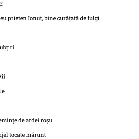
e:
eu prieten Ionuț, bine curățată de fulgi
ubțiri
vii
le
semințe de ardei roșu
njel tocate mărunt