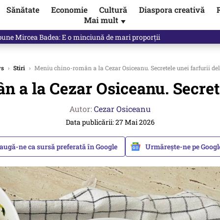
Sănătate
Economie
Cultură
Diaspora creativă
Mai mult
▼
 Ponta, Chirieac anticipa totul. Cine este acum în pericol / VIDEO
s
›
Stiri
›
Meniu chino-român a la Cezar Osiceanu. Secretele unei farfurii del
 a la Cezar Osiceanu. Secretel
Autor:
Cezar Osiceanu
Data publicării: 27 Mai 2026
augă-ne ca sursă preferată în Google
Urmărește-ne pe Goog