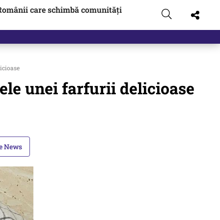
Românii care schimbă comunități
icioase
e unei farfurii delicioase
le News