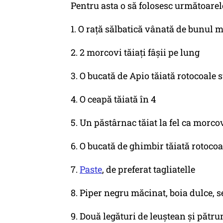
Pentru asta o să folosesc următoarel
1. O rață sălbatică vânată de bunul m
2. 2 morcovi tăiați fâșii pe lung
3. O bucată de Apio tăiată rotocoale s
4. O ceapă tăiată în 4
5. Un păstârnac tăiat la fel ca morco
6. O bucată de ghimbir tăiată rotocoa
7.
Paste
, de preferat tagliatelle
8. Piper negru măcinat, boia dulce, 
9. Două legături de leuștean și pătru