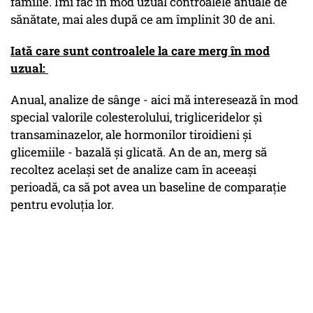
familie. Îmi fac în mod uzual controalele anuale de
sănătate, mai ales după ce am împlinit 30 de ani.
Iată care sunt controalele la care merg în mod
uzual:
Anual, analize de sânge - aici mă interesează în mod
special valorile colesterolului, trigliceridelor şi
transaminazelor, ale hormonilor tiroidieni şi
glicemiile - bazală şi glicată. An de an, merg să
recoltez acelaşi set de analize cam în aceeaşi
perioadă, ca să pot avea un baseline de comparaţie
pentru evoluţia lor.