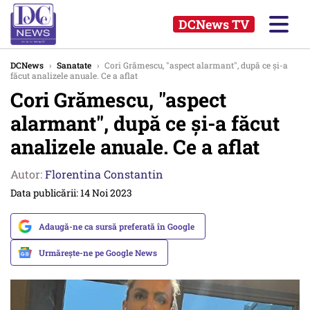
DCNews TV
DCNews
›
Sanatate
›
Cori Grămescu, "aspect alarmant", după ce și-a
făcut analizele anuale. Ce a aflat
Cori Grămescu, "aspect
alarmant", după ce și-a făcut
analizele anuale. Ce a aflat
Autor:
Florentina Constantin
Data publicării: 14 Noi 2023
Adaugă-ne ca sursă preferată în Google
Urmărește-ne pe Google News