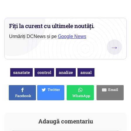
Fiți la curent cu ultimele noutăți.
Urmăriți DCNews și pe
Google News
→
sanatate
control
analize
anual
Twitter
Email
Facebook
WhatsApp
Adaugă comentariu