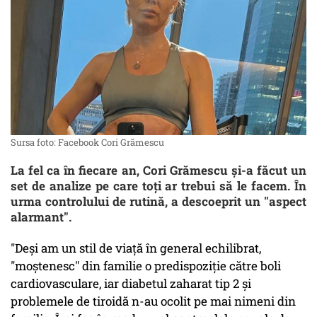
Sursa foto: Facebook Cori Grămescu
La fel ca în fiecare an, Cori Grămescu și-a făcut un
set de analize pe care toți ar trebui să le facem. În
urma controlului de rutină, a descoeprit un "aspect
alarmant".
"Deşi am un stil de viaţă în general echilibrat,
"moştenesc" din familie o predispoziţie către boli
cardiovasculare, iar diabetul zaharat tip 2 şi
problemele de tiroidă n-au ocolit pe mai nimeni din