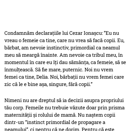
Condamnăm declarațiile lui Cezar Ionașcu:
”Eu nu
vreau o femeie ca tine, care nu vrea să facă copii. Eu,
bărbat, am nevoie instinctiv, primordial ca neamul
meu să meargă înainte. Am nevoie ca tribul meu, în
momentul în care eu îți dau sămânța, ca femeie, să se
înmulțească. Să fie mare, puternic. Noi nu vrem
femei ca tine, Delia. Noi, bărbații nu vrem femei care
zic că le e bine așa, singure, fără copii.”
Nimeni nu are dreptul să ia decizii asupra propriului
tău corp. Femeile nu trebuie văzute doar prin prisma
maternității și rolului de mamă. Nu naștem copii
dintr-un ”instinct primordial de propagare a
neamului”, ci pentru că ne dorim. Pentru că este