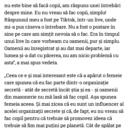
nu este bine să facă copii, am răspuns unei întrebări
despre mine. Eu nu vreau să fac copii, simplu!
Răspunsul meu a fost pe Tiktok, într-un live, unde
mi-a pus cineva o întrebare. Nu a fost o postare în
sine pe care am simțit nevoia să o fac. Era în timpul
unui live în care vorbeam cu oamenii, pur și simplu.
Oamenii au înregistrat și au dat mai departe, iar
lumea și-a dat cu părerea, nu am nicio problemă cu
asta”, a mai spus vedeta.
„Ceea ce e și mai interesant este că a apărut o femeie
care spunea că eu fac parte dintr-o organizație
secretă - atât de secretă încât știa și ea - și oamenii
din masonerie nu mă lasă să fac copil. Așa spunea
femeia aceea. Și mai zicea că eu sunt un influencer al
acelei organizații secrete și că, de fapt, eu nu vreau să
fac copil pentru că trebuie să promovez ideea că
trebuie să fim mai puțini pe planetă. Cât de spălat pe