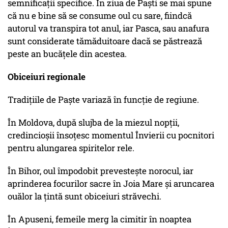
semnificații specifice. În ziua de Paşti se mai spune
că nu e bine să se consume oul cu sare, fiindcă
autorul va transpira tot anul, iar Pasca, sau anafura
sunt considerate tămăduitoare dacă se păstrează
peste an bucăţele din acestea.
Obiceiuri regionale
Tradițiile de Paște variază în funcție de regiune.
În Moldova, după slujba de la miezul nopții,
credincioșii însoțesc momentul Învierii cu pocnitori
pentru alungarea spiritelor rele.
În Bihor, oul împodobit prevestește norocul, iar
aprinderea focurilor sacre în Joia Mare și aruncarea
ouălor la țintă sunt obiceiuri străvechi.
În Apuseni, femeile merg la cimitir în noaptea