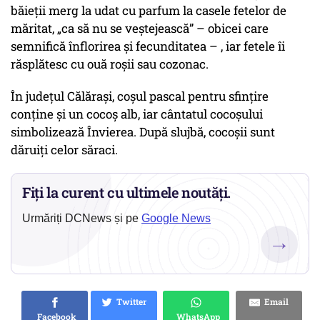
băieții merg la udat cu parfum la casele fetelor de
măritat, „ca să nu se veştejească” – obicei care
semnifică înflorirea şi fecunditatea – , iar fetele îi
răsplătesc cu ouă roșii sau cozonac.
În județul Călărași, coșul pascal pentru sfințire
conține și un cocoș alb, iar cântatul cocoșului
simbolizează Învierea. După slujbă, cocoșii sunt
dăruiți celor săraci.
Fiți la curent cu ultimele noutăți.
Urmăriți DCNews și pe
Google News
→
Twitter
Email
Facebook
WhatsApp