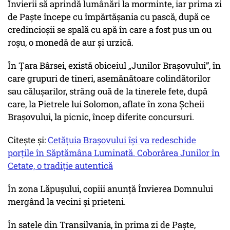
Învierii să aprindă lumânări la morminte, iar prima zi
de Paşte începe cu împărtășania cu pască, după ce
credincioșii se spală cu apă în care a fost pus un ou
roșu, o monedă de aur și urzică.
În Țara Bârsei, există obiceiul „Junilor Brașovului”, în
care grupuri de tineri, asemănătoare colindătorilor
sau călușarilor, strâng ouă de la tinerele fete, după
care, la Pietrele lui Solomon, aflate în zona Șcheii
Brașovului, la picnic, încep diferite concursuri.
Citește și:
Cetățuia Brașovului își va redeschide
porțile în Săptămâna Luminată. Coborârea Junilor în
Cetate, o tradiție autentică
În zona Lăpușului, copiii anunță Învierea Domnului
mergând la vecini și prieteni.
În satele din Transilvania, în prima zi de Paşte,