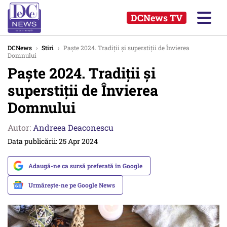
DCNews TV
DCNews
›
Stiri
›
Paște 2024. Tradiții și superstiții de Învierea
Domnului
Paște 2024. Tradiții și
superstiții de Învierea
Domnului
Autor:
Andreea Deaconescu
Data publicării: 25 Apr 2024
Adaugă-ne ca sursă preferată în Google
Urmărește-ne pe Google News