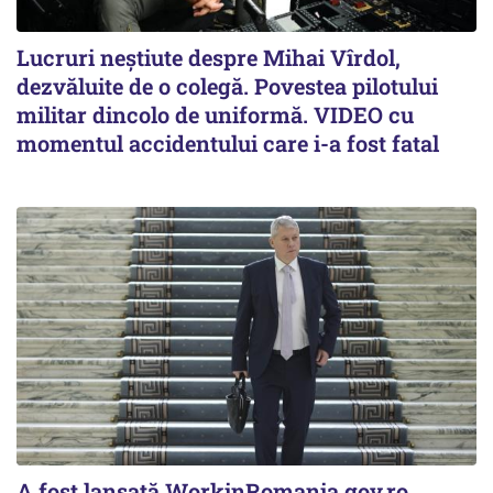
Lucruri neștiute despre Mihai Vîrdol,
dezvăluite de o colegă. Povestea pilotului
militar dincolo de uniformă. VIDEO cu
momentul accidentului care i-a fost fatal
A fost lansată WorkinRomania.gov.ro,