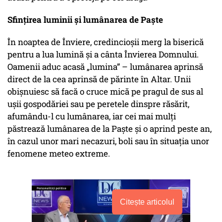
Sfințirea luminii și lumânarea de Paște
În noaptea de Înviere, credincioșii merg la biserică
pentru a lua lumină și a cânta Învierea Domnului.
Oamenii aduc acasă „lumina” – lumânarea aprinsă
direct de la cea aprinsă de părinte în Altar. Unii
obişnuiesc să facă o cruce mică pe pragul de sus al
ușii gospodăriei sau pe peretele dinspre răsărit,
afumându-l cu lumânarea, iar cei mai mulţi
păstrează lumânarea de la Paște și o aprind peste an,
în cazul unor mari necazuri, boli sau în situația unor
fenomene meteo extreme.
Citește articolul