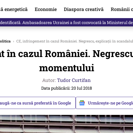
ză energetică
Economie
Diaspora creativă
Românii c
identificată. Ambasadoarea Ucrainei a fost convocată la Ministerul de
olitica
›
CE, infringement în cazul României. Negrescu, explicații în scandal
t în cazul României. Negrescu,
momentului
Autor:
Tudor Curtifan
Data publicării: 20 Iul 2018
augă-ne ca sursă preferată în Google
Urmărește-ne pe Goog