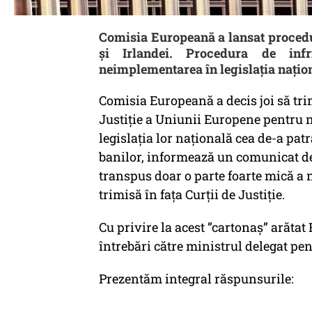
Comisia Europeană a lansat procedu
și Irlandei. Procedura de inf
neimplementarea în legislația națion
Comisia Europeană a decis joi să trimi
Justiţie a Uniunii Europene pentru n
legislaţia lor naţională cea de-a pat
banilor, informează un comunicat de
transpus doar o parte foarte mică a 
trimisă în faţa Curţii de Justiţie.
Cu privire la acest ”cartonaș” arătat
întrebări către ministrul delegat pe
Prezentăm integral răspunsurile: