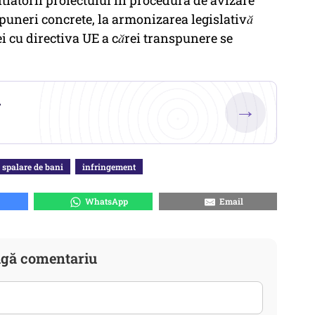
itiatorii proiectului în procedura de avizare
opuneri concrete, la armonizarea legislativă
i cu directiva UE a cărei transpunere se
.
→
spalare de bani
infringement
WhatsApp
Email
gă comentariu