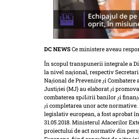
DC NEWS
Ce ministere aveau respons
În scopul transpunerii integrale a Di
la nivel național, respectiv Secretar
Național de Prevenire și Combatere a
Justiției (MJ) au elaborat și promov
combaterea spălării banilor și finan
și completarea unor acte normative. P
legislativ european, a fost aprobat î
31.05.2018. Ministerul Afacerilor Ext
proiectului de act normativ din persp