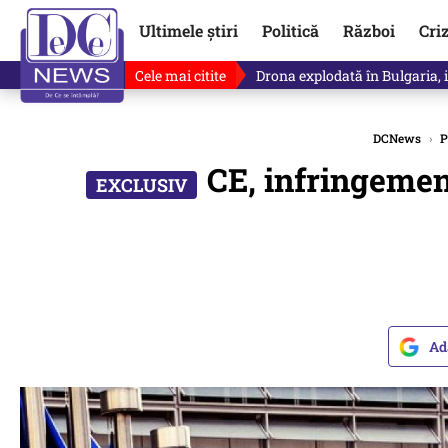
Ultimele știri
Politică
Război
Cri
Cele mai citite
Drona explodată în Bulgaria, 
DCNews
›
P
CE, infringemen
Ad