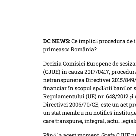
DC NEWS:
Ce implică procedura de i
primească România?
Decizia Comisiei Europene de sesizare
(CJUE) în cauza 2017/0417, procedura
netranspunerea Directivei 2015/849/U
financiar în scopul spălării banilor
Regulamentului (UE) nr. 648/2012 și 
Directivei 2006/70/CE, este un act pro
un stat membru nu notifică instituți
care transpune, integral, actul legis
Până la acest moment, Grefa CJUE nu