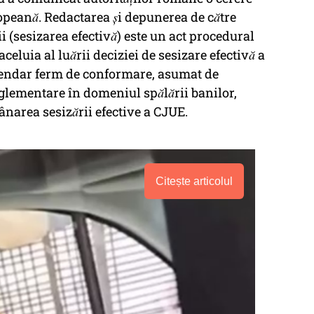
peană. Redactarea și depunerea de către
ii (sesizarea efectivă) este un act procedural
aceluia al luării deciziei de sesizare efectivă a
alendar ferm de conformare, asumat de
reglementare în domeniul spălării banilor,
narea sesizării efective a CJUE.
Citește articolul