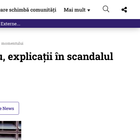
are schimbă comunități
Mai mult
▼
 Externe.…
ul momentului
 explicații în scandalul
le News