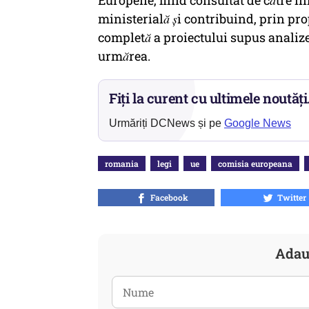
Europene, fiind consultat de către in
ministerială și contribuind, prin pr
completă a proiectului supus analize
urmărea.
Fiți la curent cu ultimele noutăți
Urmăriți DCNews și pe
Google News
romania
legi
ue
comisia europeana
Facebook
Twitter
Adau