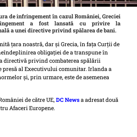
ra de infringement în cazul României, Greciei
ringement a fost lansată cu privire la
ală a unei directive privind spălarea de bani.
tă ţara noastră, dar şi Grecia, în faţa Curţii de
eîndeplinirea obligaţiei de a transpune în
ra directivă privind combaterea spălării
 presă al Executivului comunitar. Irlanda a
normelor şi, prin urmare, este de asemenea
 României de către UE,
DC News
a adresat două
ntru Afaceri Europene.