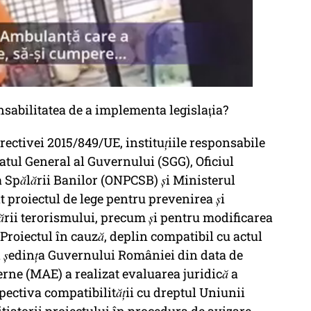
abilitatea de a implementa legislația?
rectivei 2015/849/UE, instituțiile responsabile
iatul General al Guvernului (SGG), Oficiul
 Spălării Banilor (ONPCSB) și Ministerul
at proiectul de lege pentru prevenirea şi
ţării terorismului, precum și pentru modificarea
roiectul în cauză, deplin compatibil cu actul
n ședința Guvernului României din data de
erne (MAE) a realizat evaluarea juridică a
ectiva compatibilității cu dreptul Uniunii