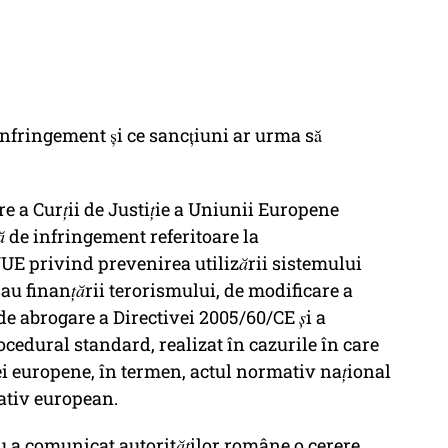
nfringement și ce sancțiuni ar urma să
 a Curții de Justiție a Uniunii Europene
̆ de infringement referitoare la
E privind prevenirea utilizării sistemului
 sau finanțării terorismului, de modificare a
de abrogare a Directivei 2005/60/CE și a
cedural standard, realizat în cazurile în care
ei europene, în termen, actul normativ național
lativ european.
 a comunicat autorităților române o cerere