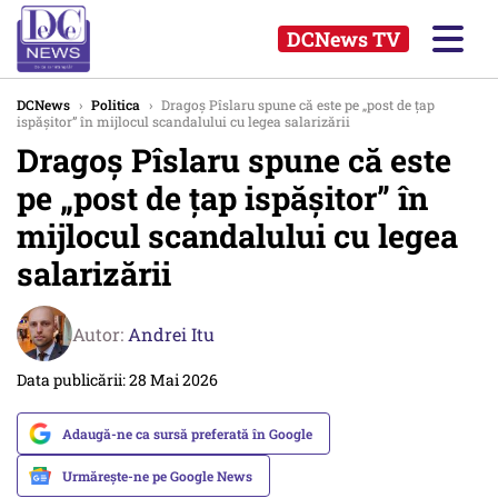
DCNews TV
DCNews
›
Politica
›
Dragoș Pîslaru spune că este pe „post de țap
ispășitor” în mijlocul scandalului cu legea salarizării
Dragoș Pîslaru spune că este
pe „post de țap ispășitor” în
mijlocul scandalului cu legea
salarizării
Autor:
Andrei Itu
Data publicării: 28 Mai 2026
Adaugă-ne ca sursă preferată în Google
Urmărește-ne pe Google News