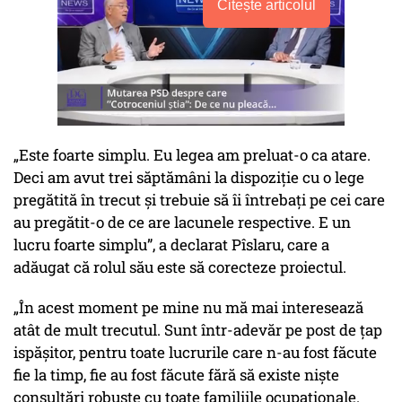
Citește articolul
„Este foarte simplu. Eu legea am preluat-o ca atare.
Deci am avut trei săptămâni la dispoziție cu o lege
pregătită în trecut și trebuie să îi întrebați pe cei care
au pregătit-o de ce are lacunele respective. E un
lucru foarte simplu”, a declarat Pîslaru, care a
adăugat că rolul său este să corecteze proiectul.
„În acest moment pe mine nu mă mai interesează
atât de mult trecutul. Sunt într-adevăr pe post de țap
ispășitor, pentru toate lucrurile care n-au fost făcute
fie la timp, fie au fost făcute fără să existe niște
consultări robuste cu toate familiile ocupaționale.