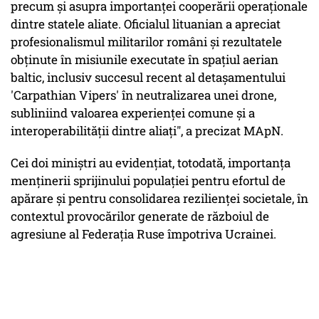
precum şi asupra importanţei cooperării operaţionale
dintre statele aliate. Oficialul lituanian a apreciat
profesionalismul militarilor români şi rezultatele
obţinute în misiunile executate în spaţiul aerian
baltic, inclusiv succesul recent al detaşamentului
'Carpathian Vipers' în neutralizarea unei drone,
subliniind valoarea experienţei comune şi a
interoperabilităţii dintre aliaţi", a precizat MApN.
Cei doi miniştri au evidenţiat, totodată, importanţa
menţinerii sprijinului populaţiei pentru efortul de
apărare şi pentru consolidarea rezilienţei societale, în
contextul provocărilor generate de războiul de
agresiune al Federaţia Ruse împotriva Ucrainei.