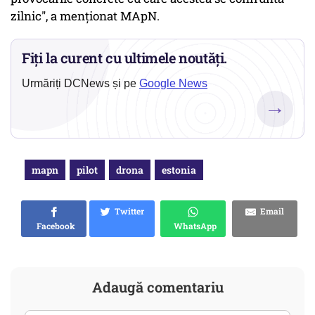
zilnic", a menţionat MApN.
Fiți la curent cu ultimele noutăți.
Urmăriți DCNews și pe
Google News
→
mapn
pilot
drona
estonia
Twitter
Email
Facebook
WhatsApp
Adaugă comentariu