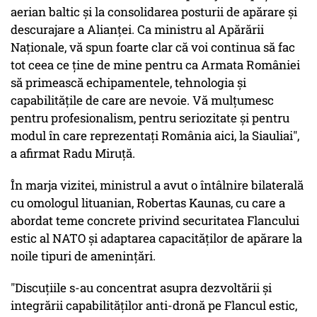
aerian baltic şi la consolidarea posturii de apărare şi
descurajare a Alianţei. Ca ministru al Apărării
Naţionale, vă spun foarte clar că voi continua să fac
tot ceea ce ţine de mine pentru ca Armata României
să primească echipamentele, tehnologia şi
capabilităţile de care are nevoie. Vă mulţumesc
pentru profesionalism, pentru seriozitate şi pentru
modul în care reprezentaţi România aici, la Siauliai",
a afirmat Radu Miruţă.
În marja vizitei, ministrul a avut o întâlnire bilaterală
cu omologul lituanian, Robertas Kaunas, cu care a
abordat teme concrete privind securitatea Flancului
estic al NATO şi adaptarea capacităţilor de apărare la
noile tipuri de ameninţări.
"Discuţiile s-au concentrat asupra dezvoltării şi
integrării capabilităţilor anti-dronă pe Flancul estic,