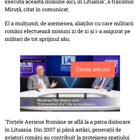
execută această misiune aici, în Lituania", a transmis
Miruţă, citat în comunicat.
El a mulţumit, de asemenea, aliaţilor cu care militarii
români efectuează misiuni zi de zi şi i-a asigurat pe
militari de tot sprijinul său.
Citește articolul
"Forţele Aeriene Române se află la a patra dislocare
în Lituania. Din 2007 şi până astăzi, generaţii de
aviatori români au contribuit la protejarea spaţiului