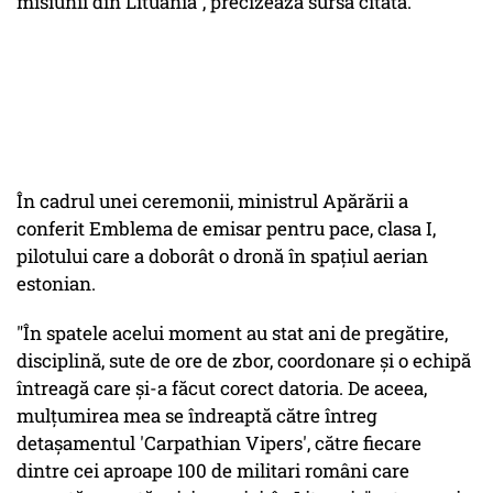
misiunii din Lituania", precizează sursa citată.
În cadrul unei ceremonii, ministrul Apărării a
conferit Emblema de emisar pentru pace, clasa I,
pilotului care a doborât o dronă în spaţiul aerian
estonian.
"În spatele acelui moment au stat ani de pregătire,
disciplină, sute de ore de zbor, coordonare şi o echipă
întreagă care şi-a făcut corect datoria. De aceea,
mulţumirea mea se îndreaptă către întreg
detaşamentul 'Carpathian Vipers', către fiecare
dintre cei aproape 100 de militari români care