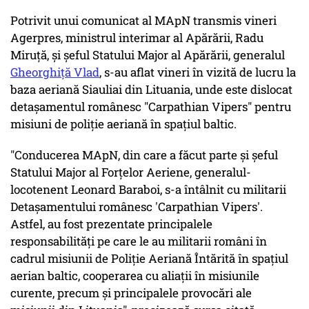
Potrivit unui comunicat al MApN transmis vineri
Agerpres, ministrul interimar al Apărării, Radu
Miruţă, şi şeful Statului Major al Apărării, generalul
Gheorghiţă Vlad
, s-au aflat vineri în vizită de lucru la
baza aeriană Siauliai din Lituania, unde este dislocat
detaşamentul românesc "Carpathian Vipers" pentru
misiuni de poliţie aeriană în spaţiul baltic.
"Conducerea MApN, din care a făcut parte şi şeful
Statului Major al Forţelor Aeriene, generalul-
locotenent Leonard Baraboi, s-a întâlnit cu militarii
Detaşamentului românesc 'Carpathian Vipers'.
Astfel, au fost prezentate principalele
responsabilităţi pe care le au militarii români în
cadrul misiunii de Poliţie Aeriană Întărită în spaţiul
aerian baltic, cooperarea cu aliaţii în misiunile
curente, precum şi principalele provocări ale