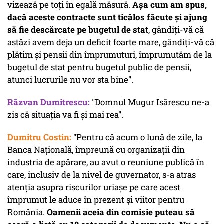
vizează pe toți în egală măsură.
Așa cum am spus,
dacă aceste contracte sunt ticălos făcute și ajung
să fie descărcate pe bugetul de stat
, gândiți-vă că
astăzi avem deja un deficit foarte mare, gândiți-vă că
plătim și pensii din împrumuturi, împrumutăm de la
bugetul de stat pentru bugetul public de pensii,
atunci lucrurile nu vor sta bine".
Răzvan Dumitrescu:
"Domnul Mugur Isărescu ne-a
zis că situația va fi și mai rea".
Dumitru Costin:
"Pentru că acum o lună de zile, la
Banca Națională, împreună cu organizații din
industria de apărare, au avut o reuniune publică în
care, inclusiv de la nivel de guvernator, s-a atras
atenția asupra riscurilor uriașe pe care acest
împrumut le aduce în prezent și viitor pentru
România.
Oamenii aceia din comisie puteau să