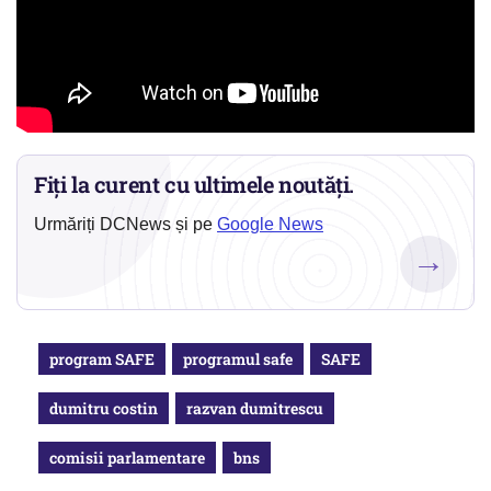
Fiți la curent cu ultimele noutăți.
Urmăriți DCNews și pe
Google News
→
program SAFE
programul safe
SAFE
dumitru costin
razvan dumitrescu
comisii parlamentare
bns