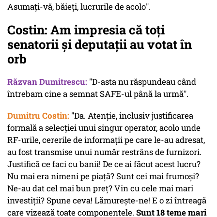
Asumați-vă, băieți, lucrurile de acolo".
Costin: Am impresia că toți
senatorii și deputații au votat în
orb
Răzvan Dumitrescu:
"D-asta nu răspundeau când
întrebam cine a semnat SAFE-ul până la urmă".
Dumitru Costin:
"Da. Atenție, inclusiv justificarea
formală a selecției unui singur operator, acolo unde
RF-urile, cererile de informații pe care le-au adresat,
au fost transmise unui număr restrâns de furnizori.
Justifică ce faci cu banii! De ce ai făcut acest lucru?
Nu mai era nimeni pe piață? Sunt cei mai frumoși?
Ne-au dat cel mai bun preț? Vin cu cele mai mari
investiții? Spune ceva! Lămurește-ne! E o zi întreagă
care vizează toate componentele.
Sunt 18 teme mari