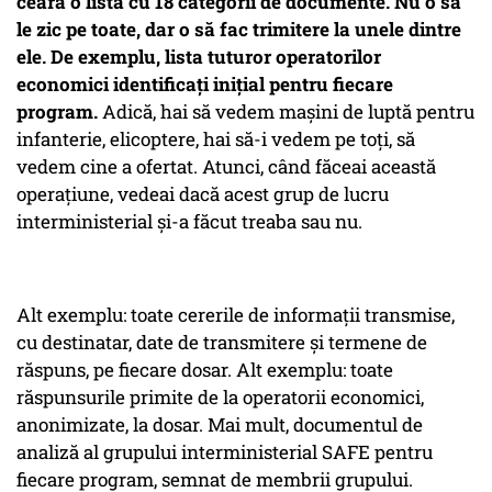
ceară o listă cu 18 categorii de documente. Nu o să
le zic pe toate, dar o să fac trimitere la unele dintre
ele. De exemplu, lista tuturor operatorilor
economici identificați inițial pentru fiecare
program.
Adică, hai să vedem mașini de luptă pentru
infanterie, elicoptere, hai să-i vedem pe toți, să
vedem cine a ofertat. Atunci, când făceai această
operațiune, vedeai dacă acest grup de lucru
interministerial și-a făcut treaba sau nu.
Alt exemplu: toate cererile de informații transmise,
cu destinatar, date de transmitere și termene de
răspuns, pe fiecare dosar. Alt exemplu: toate
răspunsurile primite de la operatorii economici,
anonimizate, la dosar. Mai mult, documentul de
analiză al grupului interministerial SAFE pentru
fiecare program, semnat de membrii grupului.