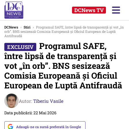
DCNews TV
DCNews
›
Stiri
›
Programul SAFE, între lipsă de transparență și vot „în
orb”. BNS sesizează Comisia Europeană și Oficiul European de Luptă
Antifraudă
Programul SAFE,
între lipsă de transparență și
vot „în orb”. BNS sesizează
Comisia Europeană și Oficiul
European de Luptă Antifraudă
Autor:
Tiberiu Vasile
Data publicării: 22 Mai 2026
Adaugă-ne ca sursă preferată în Google