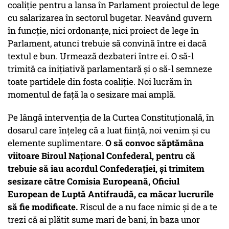
coaliție pentru a lansa în Parlament proiectul de lege
cu salarizarea în sectorul bugetar. Neavând guvern
în funcție, nici ordonanțe, nici proiect de lege în
Parlament, atunci trebuie să convină între ei dacă
textul e bun. Urmează dezbateri între ei. O să-l
trimită ca inițiativă parlamentară și o să-l semneze
toate partidele din fosta coaliție. Noi lucrăm în
momentul de față la o sesizare mai amplă.
Pe lângă intervenția de la Curtea Constituțională, în
dosarul care înțeleg că a luat ființă, noi venim și cu
elemente suplimentare.
O să convoc săptămâna
viitoare Biroul Național Confederal, pentru că
trebuie să iau acordul Confederației, și trimitem
sesizare către Comisia Europeană, Oficiul
European de Luptă Antifraudă, ca măcar lucrurile
să fie modificate.
Riscul de a nu face nimic și de a te
trezi că ai plătit sume mari de bani, în baza unor