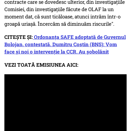
contracte care se dovedesc ulterior, din investigațiile
Comisiei, din investigațiile făcute de OLAF la un
moment dat, că sunt ticăloase, atunci intrăm într-o
groapă uriașă. Încercăm să diminuăm riscurile".
CITEȘTE ȘI:
Ordonanța SAFE adoptată de Guvernul
Bolojan, contestată. Dumitru Costin (BNS): Vom
face și noi o intervenție la CCR. Au șobolănit
VEZI TOATĂ EMISIUNEA AICI: