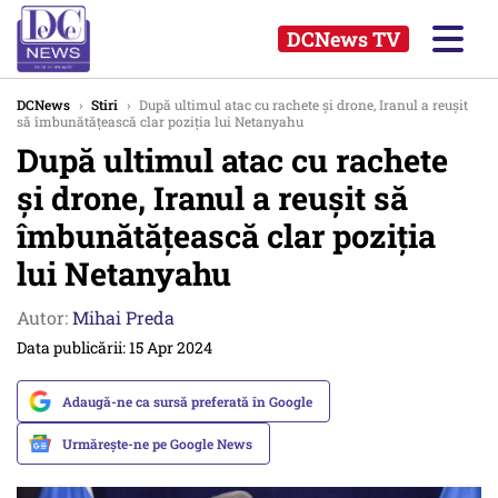
DCNews TV
DCNews
›
Stiri
›
După ultimul atac cu rachete și drone, Iranul a reușit
să îmbunătățească clar poziția lui Netanyahu
După ultimul atac cu rachete
și drone, Iranul a reușit să
îmbunătățească clar poziția
lui Netanyahu
Autor:
Mihai Preda
Data publicării: 15 Apr 2024
Adaugă-ne ca sursă preferată în Google
Urmărește-ne pe Google News