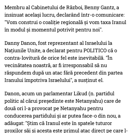
Membru al Cabinetului de Război, Benny Gantz, a
insinuat același lucru, declarând într-o comunicare:
"Vom construi o coaliție regională și vom taxa Iranul
în modul și momentul potrivit pentru noi".
Danny Danon, fost reprezentant al Israelului la
Națiunile Unite, a declarat pentru POLITICO că o
contra-lovitură de orice fel este inevitabilă. "În
vecinătatea noastră, ar fi irresponsabil să nu
răspundem după un atac fără precedent din partea
Iranului împotriva Israelului", a susținut el.
Danon, acum un parlamentar Likud (n. partidul
politic al cărui președinte este Netanyahu) care de
două ori l-a provocat pe Netanyahu pentru
conducerea partidului și ar putea face-o din nou, a
adăugat: "Știm că Iranul este în spatele tuturor
proxilor săi și acesta este primul atac direct pe care l-