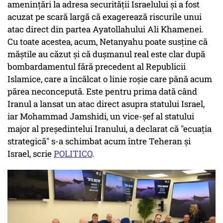
amenințări la adresa securității Israelului și a fost
acuzat pe scară largă că exagerează riscurile unui
atac direct din partea Ayatollahului Ali Khamenei.
Cu toate acestea, acum, Netanyahu poate susține că
măștile au căzut și că dușmanul real este clar după
bombardamentul fără precedent al Republicii
Islamice, care a încălcat o linie roșie care până acum
părea neconcepută. Este pentru prima dată când
Iranul a lansat un atac direct asupra statului Israel,
iar Mohammad Jamshidi, un vice-șef al statului
major al președintelui Iranului, a declarat că "ecuația
strategică" s-a schimbat acum între Teheran și
Israel, scrie
POLITICO
.