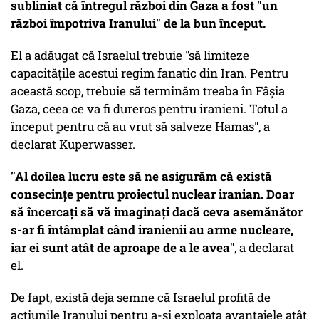
subliniat că întregul război din Gaza a fost "un
război împotriva Iranului" de la bun început.
El a adăugat că Israelul trebuie "să limiteze
capacitățile acestui regim fanatic din Iran. Pentru
această scop, trebuie să terminăm treaba în Fâșia
Gaza, ceea ce va fi dureros pentru iranieni. Totul a
început pentru că au vrut să salveze Hamas", a
declarat Kuperwasser.
"Al doilea lucru este să ne asigurăm că există
consecințe pentru proiectul nuclear iranian. Doar
să încercați să vă imaginați dacă ceva asemănător
s-ar fi întâmplat când iranienii au arme nucleare,
iar ei sunt atât de aproape de a le avea
", a declarat
el.
De fapt, există deja semne că Israelul profită de
acțiunile Iranului pentru a-și exploata avantajele atât