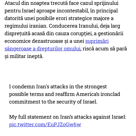
Atacul din noaptea trecută face cazul sprijinului
pentru Israel aproape incontestabil, în principal
datorită unei posibile erori strategice majore a
regimului iranian. Conducerea Iranului, deja larg
disprețuită acasă din cauza corupției, a gestionării
economice dezastruoase și a unei
suprimări
sângeroase a drepturilor omului
, riscă acum să pară
și militar ineptă.
I condemn Iran's attacks in the strongest
possible terms and reaffirm America’s ironclad
commitment to the security of Israel.
My full statement on Iran’s attacks against Israel:
pic.twitter.com/EuPJZoGw6w