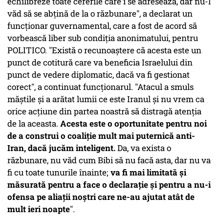
echilibreze toate cererile care i se adresează, dar nu-l
văd să se abțină de la o răzbunare", a declarat un
funcționar guvernamental, care a fost de acord să
vorbească liber sub condiția anonimatului, pentru
POLITICO. "Există o recunoaștere că acesta este un
punct de cotitură care va beneficia Israelului din
punct de vedere diplomatic, dacă va fi gestionat
corect", a continuat funcționarul. "Atacul a smuls
măștile și a arătat lumii ce este Iranul și nu vrem ca
orice acțiune din partea noastră să distragă atenția
de la aceasta.
Acesta este o oportunitate pentru noi
de a construi o coaliție mult mai puternică anti-
Iran, dacă jucăm inteligent.
Da, va exista o
răzbunare, nu văd cum Bibi să nu facă asta, dar nu va
fi cu toate tunurile înainte;
va fi mai limitată și
măsurată pentru a face o declarație și pentru a nu-i
ofensa pe aliații noștri care ne-au ajutat atât de
mult ieri noapte
".