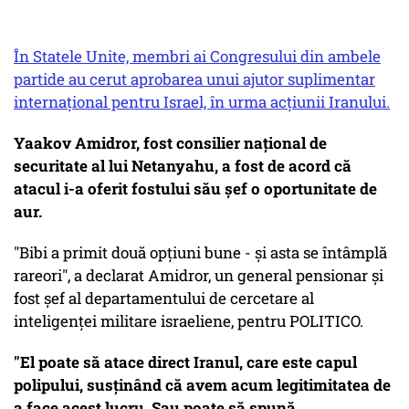
În Statele Unite, membri ai Congresului din ambele
partide au cerut aprobarea unui ajutor suplimentar
internațional pentru Israel, în urma acțiunii Iranului.
Yaakov Amidror, fost consilier național de
securitate al lui Netanyahu, a fost de acord că
atacul i-a oferit fostului său șef o oportunitate de
aur.
"Bibi a primit două opțiuni bune - și asta se întâmplă
rareori", a declarat Amidror, un general pensionar și
fost șef al departamentului de cercetare al
inteligenței militare israeliene, pentru POLITICO.
"El poate să atace direct Iranul, care este capul
polipului, susținând că avem acum legitimitatea de
a face acest lucru. Sau poate să spună