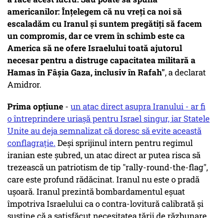
americanilor: Înțelegem că nu vreți ca noi să
escaladăm cu Iranul și suntem pregătiți să facem
un compromis, dar ce vrem în schimb este ca
America să ne ofere Israelului toată ajutorul
necesar pentru a distruge capacitatea militară a
Hamas în Fâșia Gaza, inclusiv în Rafah"
, a declarat
Amidror.
Prima opțiune
-
un atac direct asupra Iranului - ar fi
o întreprindere uriașă pentru Israel singur, iar Statele
Unite au deja semnalizat că doresc să evite această
conflagrație.
Deși sprijinul intern pentru regimul
iranian este șubred, un atac direct ar putea risca să
trezească un patriotism de tip "rally-round-the-flag",
care este profund rădăcinat. Iranul nu este o pradă
ușoară. Iranul prezintă bombardamentul eșuat
împotriva Israelului ca o contra-lovitură calibrată și
susține că a satisfăcut necesitatea țării de răzbunare