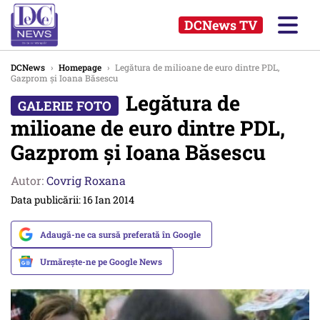
DCNews TV
DCNews
›
Homepage
›
Legătura de milioane de euro dintre PDL,
Gazprom și Ioana Băsescu
Legătura de
milioane de euro dintre PDL,
Gazprom și Ioana Băsescu
Autor:
Covrig Roxana
Data publicării: 16 Ian 2014
Adaugă-ne ca sursă preferată în Google
Urmărește-ne pe Google News