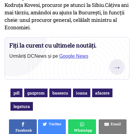
Kodruţa Kovesi, procuror pe atunci la Sibiu.Câțiva ani
mai târziu, amândoi au ajuns la București, în funcții
cheie: unul procuror general, celălalt ministru al
Economiei.
Fiți la curent cu ultimele noutăți.
Urmăriți DCNews și pe
Google News
→
pdl
gazprom
basescu
ioana
afacere
legatura
Twitter
Email
Facebook
WhatsApp