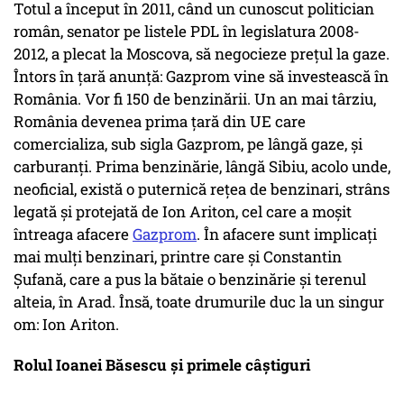
Totul a început în 2011, când un cunoscut politician
român, senator pe listele PDL în legislatura 2008-
2012, a plecat la Moscova, să negocieze prețul la gaze.
Întors în țară anunță: Gazprom vine să investească în
România. Vor fi 150 de benzinării. Un an mai târziu,
România devenea prima ţară din UE care
comercializa, sub sigla Gazprom, pe lângă gaze, şi
carburanţi. Prima benzinărie, lângă Sibiu, acolo unde,
neoficial, există o puternică reţea de benzinari, strâns
legată şi protejată de Ion Ariton, cel care a moşit
întreaga afacere
Gazprom
. În afacere sunt implicați
mai mulți benzinari, printre care și Constantin
Şufană, care a pus la bătaie o benzinărie și terenul
alteia, în Arad. Însă, toate drumurile duc la un singur
om: Ion Ariton.
Rolul Ioanei Băsescu și primele câștiguri