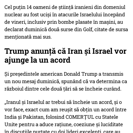
Cel puțin 14 oameni de știință iranieni din domeniul
nuclear au fost uciși în atacurile Israelului începând
de vineri, inclusiv prin bombe plasate în mașini, au
declarat duminică două surse din Golf, citate de sursa
menționată mai sus.
Trump anunță că Iran și Israel vor
ajunge la un acord
Și președintele american Donald Trump a transmis
un nou mesaj duminică, spunând că va determina ca
războiul dintre cele două țări să se încheie curând.
„Iranul și Israelul ar trebui să încheie un acord, și o
vor face, exact cum am reușit să obțin un acord între
India și Pakistan, folosind COMERȚUL cu Statele
Unite pentru a aduce rațiune, coeziune și luciditate
în discuțiile purtate cu doi lideri excelenți, care au