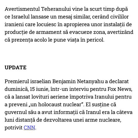
Avertismentul Teheranului vine la scurt timp după
ce Israelul lansase un mesaj similar, cerând civililor
iranieni care locuiesc în apropierea unor instalații de
producție de armament să evacueze zona, avertizând
că prezența acolo le pune viața în pericol.
UPDATE
Premierul israelian Benjamin Netanyahu a declarat
duminică, 15 iunie, într-un interviu pentru Fox News,
că a lansat lovituri aeriene împotriva Iranului pentru
a preveni „un holocaust nuclear”. El susține că
guvernul său a avut informații că Iranul era la câteva
luni distanță de dezvoltarea unei arme nucleare,
potrivit
CNN
.