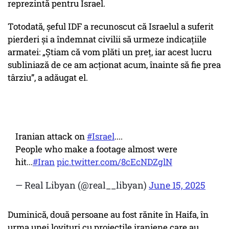
reprezintă pentru Israel.
Totodată, șeful IDF a recunoscut că Israelul a suferit
pierderi și a îndemnat civilii să urmeze indicațiile
armatei: „Știam că vom plăti un preț, iar acest lucru
subliniază de ce am acționat acum, înainte să fie prea
târziu”, a adăugat el.
Iranian attack on
#Israel
....
People who make a footage almost were
hit...
#Iran
pic.twitter.com/8cEcNDZglN
— Real Libyan (@real__libyan)
June 15, 2025
Duminică, două persoane au fost rănite în Haifa, în
urma unei lovituri cu proiectile iraniene care au