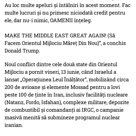
Au loc multe apeluri și întâlniri în acest moment. Fac
multe lucruri și nu primesc niciodată credit pentru
ele, dar nu-i nimic, OAMENII înțeleg.
MAKE THE MIDDLE EAST GREAT AGAIN! (Să
Facem Orientul Mijlociu Măreț Din Nou)”, a conchis
Donald Trump.
Noul conflict dintre cele două state din Orientul
Mijlociu a pornit vineri, 13 iunie, când Israelul a
lansat „Operațiunea Leul Înălțător”, mobilizând circa
200 de avioane și elemente Mossad pentru a lovi
peste 100 de ținte în Iran, inclusiv facilități nucleare
(Natanz, Fordo, Isfahan), complexe militare, depozite
de combustibil și comandanți ai IRGC, o campanie
masivă menită să submineze programul nuclear
iranian.