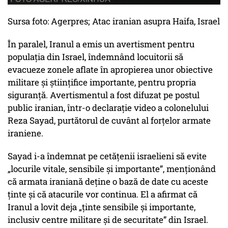
Sursa foto: Agerpres; Atac iranian asupra Haifa, Israel
În paralel, Iranul a emis un avertisment pentru
populația din Israel, îndemnând locuitorii să
evacueze zonele aflate în apropierea unor obiective
militare și științifice importante, pentru propria
siguranță. Avertismentul a fost difuzat pe postul
public iranian, într-o declarație video a colonelului
Reza Sayad, purtătorul de cuvânt al forțelor armate
iraniene.
Sayad i-a îndemnat pe cetățenii israelieni să evite
„locurile vitale, sensibile și importante”, menționând
că armata iraniană deține o bază de date cu aceste
ținte și că atacurile vor continua. El a afirmat că
Iranul a lovit deja „ținte sensibile și importante,
inclusiv centre militare și de securitate” din Israel.