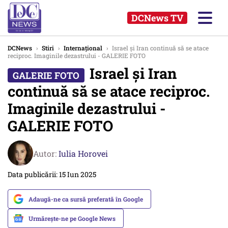
DCNews TV
DCNews
›
Stiri
›
Internațional
›
Israel și Iran continuă să se atace
reciproc. Imaginile dezastrului - GALERIE FOTO
Israel și Iran
continuă să se atace reciproc.
Imaginile dezastrului -
GALERIE FOTO
Autor:
Iulia Horovei
Data publicării: 15 Iun 2025
Adaugă-ne ca sursă preferată în Google
Urmărește-ne pe Google News