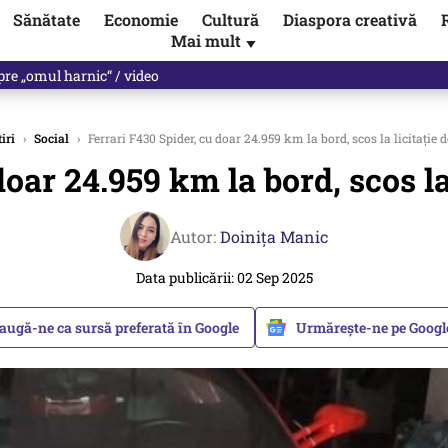
Sănătate
Economie
Cultură
Diaspora creativă
Mai mult
▼
nunță că a încălcat legea, de două ori. Planuri de pregătire pentru ră
tiri
›
Social
›
Ferrari F430 Spider, cu doar 24.959 km la bord, scos la licitație 
doar 24.959 km la bord, scos la
Autor:
Doinița Manic
Data publicării: 02 Sep 2025
augă-ne ca sursă preferată în Google
Urmărește-ne pe Goog