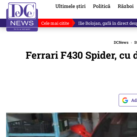
Ultimele știri
Politică
Război
Cele mai citite
Premierul demis Ilie Bolojan a
DCNews
›
S
Ferrari F430 Spider, cu 
Ad