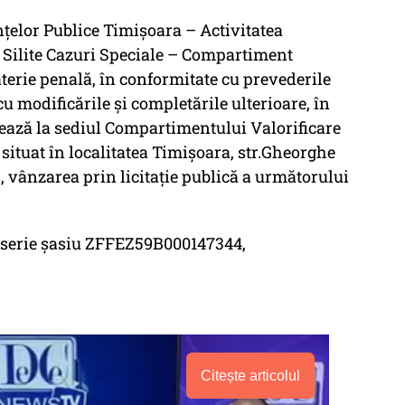
țelor Publice Timișoara – Activitatea
 Silite Cazuri Speciale – Compartiment
terie penală, în conformitate cu prevederile
, cu modificările şi completările ulterioare, în
izează la sediul Compartimentului Valorificare
situat în localitatea Timișoara, str.Gheorghe
ș, vânzarea prin licitaţie publică a următorului
 serie şasiu ZFFEZ59B000147344,
Citește articolul