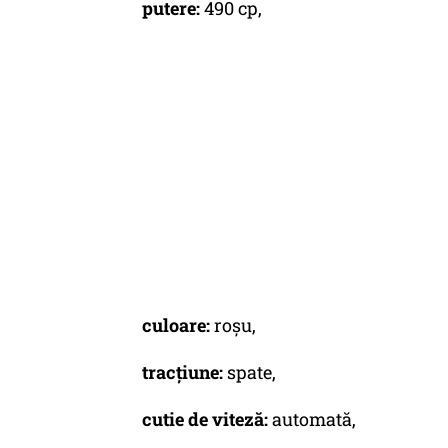
putere:
490 cp,
culoare:
roşu,
tracțiune:
spate,
cutie de viteză:
automată,