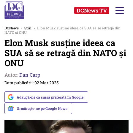
DCNews TV
DCNews
›
Stiri
›
Elon Musk susține ideea ca SUA să se retragă din
NATO și ONU
Elon Musk susține ideea ca
SUA să se retragă din NATO și
ONU
Autor:
Dan Carp
Data publicării: 02 Mar 2025
Adaugă-ne ca sursă preferată în Google
Urmărește-ne pe Google News