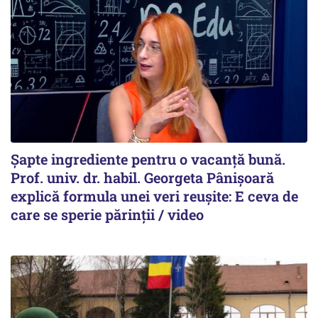
Șapte ingrediente pentru o vacanță bună.
Prof. univ. dr. habil. Georgeta Pânișoară
explică formula unei veri reușite: E ceva de
care se sperie părinții / video