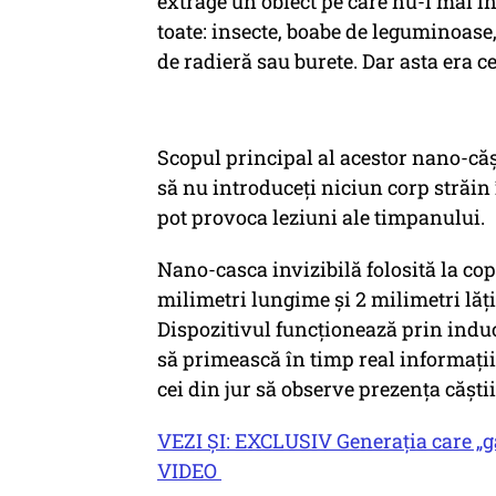
extrage un obiect pe care nu-l mai î
toate: insecte, boabe de leguminoase, n
de radieră sau burete. Dar asta era c
Scopul principal al acestor nano-că
să nu introduceți niciun corp străin
pot provoca leziuni ale timpanului.
Nano-casca invizibilă folosită la cop
milimetri lungime și 2 milimetri lăți
Dispozitivul funcționează prin induc
să primească în timp real informații 
cei din jur să observe prezența căștii
VEZI ȘI: EXCLUSIV Generația care „gâfâ
VIDEO