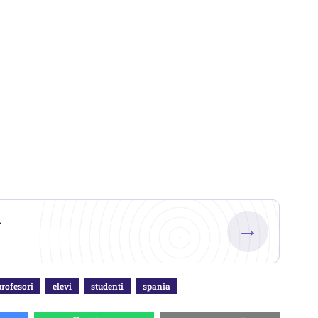
.
→
profesori
elevi
studenti
spania