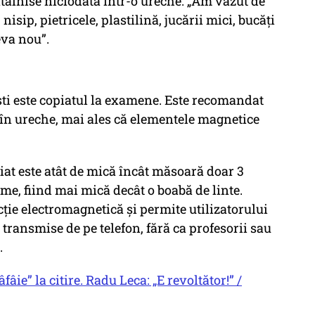
ntâlnise niciodată într-o ureche: „Am văzut de
isip, pietricele, plastilină, jucării mici, bucăți
eva nou”.
ști este copiatul la examene. Este recomandat
 în ureche, mai ales că elementele magnetice
iat este atât de mică încât măsoară doar 3
me, fiind mai mică decât o boabă de linte.
ție electromagnetică și permite utilizatorului
transmise de pe telefon, fără ca profesorii sau
.
ie” la citire. Radu Leca: „E revoltător!” /