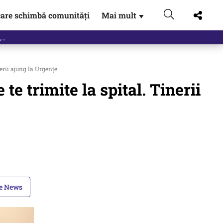
are schimbă comunități
Mai mult
▼
eac
nerii ajung la Urgențe
te trimite la spital. Tinerii
le News