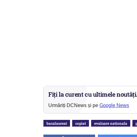
Fiți la curent cu ultimele noutăți
Urmăriți DCNews și pe
Google News
bacalaureat
copiat
evaluare nationala