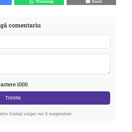
WhatsApp
Email
gă comentariu
actere 1000
Trimite
ntin limbaj vulgar vor fi suspendate