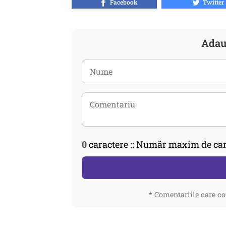
Facebook
Twitter
Adau
0
caractere :: Număr maxim de car
* Comentariile care co