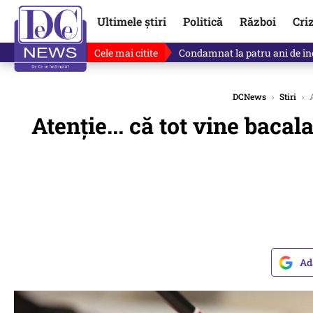
Ultimele știri
Politică
Război
Cri
Cele mai citite
Singurul lucru care l-ar putea 
DCNews
›
Stiri
›
A
Atenție... că tot vine bacal
Ad