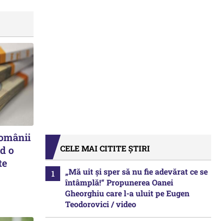
românii
CELE MAI CITITE ȘTIRI
d o
te
„Mă uit și sper să nu fie adevărat ce se
întâmplă!“ Propunerea Oanei
Gheorghiu care l-a uluit pe Eugen
Teodorovici / video