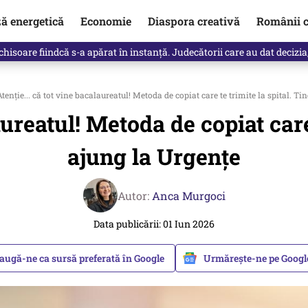
ză energetică
Economie
Diaspora creativă
Românii c
clinti pe Ilie Bolojan de la Palatul Victoria. Verdictul lui Bogdan Chiri
tenție... că tot vine bacalaureatul! Metoda de copiat care te trimite la spital. Ti
aureatul! Metoda de copiat care 
ajung la Urgențe
Autor:
Anca Murgoci
Data publicării: 01 Iun 2026
augă-ne ca sursă preferată în Google
Urmărește-ne pe Goog