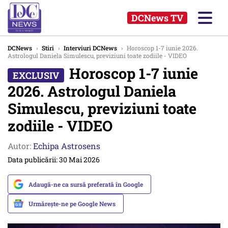
DCNews TV
DCNews
›
Stiri
›
Interviuri DCNews
›
Horoscop 1-7 iunie 2026.
Astrologul Daniela Simulescu, previziuni toate zodiile - VIDEO
Horoscop 1-7 iunie
2026. Astrologul Daniela
Simulescu, previziuni toate
zodiile - VIDEO
Autor:
Echipa Astrosens
Data publicării: 30 Mai 2026
Adaugă-ne ca sursă preferată în Google
Urmărește-ne pe Google News