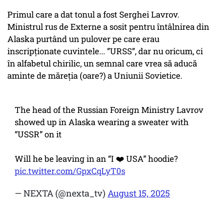
Primul care a dat tonul a fost Serghei Lavrov.
Ministrul rus de Externe a sosit pentru întâlnirea din
Alaska purtând un pulover pe care erau
inscripționate cuvintele... ”URSS”, dar nu oricum, ci
în alfabetul chirilic, un semnal care vrea să aducă
aminte de măreția (oare?) a Uniunii Sovietice.
The head of the Russian Foreign Ministry Lavrov
showed up in Alaska wearing a sweater with
“USSR” on it
Will he be leaving in an “I ❤️ USA” hoodie?
pic.twitter.com/GpxCqLyT0s
— NEXTA (@nexta_tv)
August 15, 2025