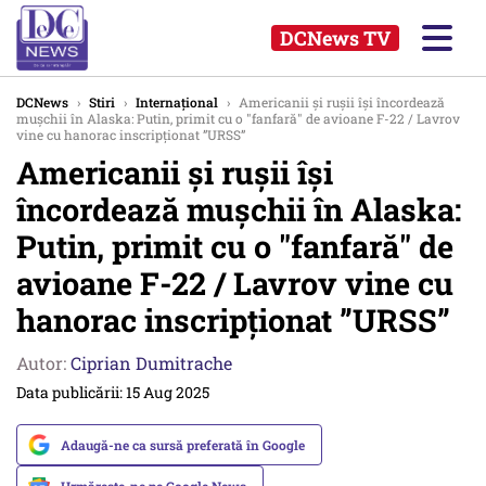
DCNews TV
DCNews
›
Stiri
›
Internațional
›
Americanii și rușii își încordează
mușchii în Alaska: Putin, primit cu o "fanfară" de avioane F-22 / Lavrov
vine cu hanorac inscripționat ”URSS”
Americanii și rușii își
încordează mușchii în Alaska:
Putin, primit cu o "fanfară" de
avioane F-22 / Lavrov vine cu
hanorac inscripționat ”URSS”
Autor:
Ciprian Dumitrache
Data publicării: 15 Aug 2025
Adaugă-ne ca sursă preferată în Google