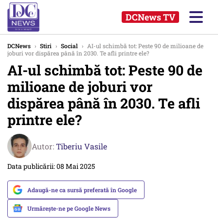
DCNews TV
DCNews
›
Stiri
›
Social
›
AI-ul schimbă tot: Peste 90 de milioane de
joburi vor dispărea până în 2030. Te afli printre ele?
AI-ul schimbă tot: Peste 90 de
milioane de joburi vor
dispărea până în 2030. Te afli
printre ele?
Autor:
Tiberiu Vasile
Data publicării: 08 Mai 2025
Adaugă-ne ca sursă preferată în Google
Urmărește-ne pe Google News