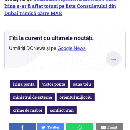
Irina s-ar fi aflat totuși pe lista Consulatului din
Dubai trimisă către MAE
Fiți la curent cu ultimele noutăți.
Urmăriți DCNews și pe
Google News
→
irina ponta
victor ponta
oana toiu
ministrul de externe
orientul mijlociu
crime de razboi
conflict iran
Twitter
Email