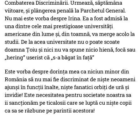
Combaterea Discriminării. Urmează, săptămâna
viitoare, și plângerea penală la Parchetul General.
Nu mai este vorba despre Irina. Ea a fost admisă la
una dintre cele mai prestigioase universități
americane din lume și, din toamnă, va merge acolo la
studii. De la acea universitate nu o poate scoate
doamna Țoiu și nici nu va spune nicio hienă, focă sau
„hering” userist că „s-a băgat în față”
Este vorba despre dorința mea ca niciun minor din
România să nu mai fie discriminat de niște neoameni
ajunși în funcții înalte, niște fanatici orbiți de ură și
invidie! Este necesitatea pentru societate noastra sa
ii sancționăm pe ticalosii care se luptă cu niște copii
ca sa se răzbune pe parintii acestora!