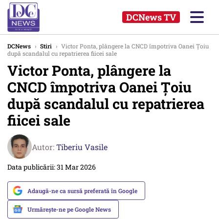
DCNews TV
DCNews
›
Stiri
›
Victor Ponta, plângere la CNCD împotriva Oanei Țoiu
după scandalul cu repatrierea fiicei sale
Victor Ponta, plângere la
CNCD împotriva Oanei Țoiu
după scandalul cu repatrierea
fiicei sale
Autor:
Tiberiu Vasile
Data publicării: 31 Mar 2026
Adaugă-ne ca sursă preferată în Google
Urmărește-ne pe Google News