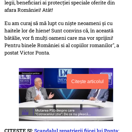
legii, beneficiari ai protecției speciale oferite din
afara României! Atât!
Eu am curaj să mă lupt cu niște neoameni și cu
haitele lor de hiene! Sunt convins că, în această
bătălie, vor fi mulți oameni care ma vor sprijini!
Pentru binele României si al copiilor romanilor", a
postat Victor Ponta.
Citește articolul
CITEȘTE ȘI:
Scandalul repatrierii fiicei lui Ponta: