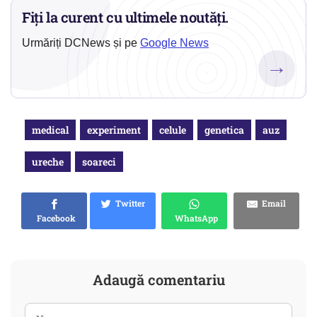
Fiți la curent cu ultimele noutăți.
Urmăriți DCNews și pe
Google News
→
medical
experiment
celule
genetica
auz
ureche
soareci
Twitter
Email
Facebook
WhatsApp
Adaugă comentariu