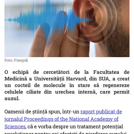
Foto: Freepik
O echipă de cercetători de la Facultatea de
Medicină a Universității Harvard, din SUA, a creat
un cocteil de molecule în stare să regenereze
celulele ciliate din urechea internă, care permit
auzul.
Oamenii de știință spun, într-un
raport publicat de
jurnalul Proceedings of the National Academy of
Sciences
, că e vorba despre un tratament potențial
revoluționar pentru cei afectați de pierderea auzului.