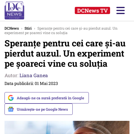
DCNews TV
DCNews
›
Stiri
›
Speranţe pentru cei care şi-au pierdut auzul. Un
experiment pe şoareci vine cu soluţia
Speranţe pentru cei care şi-au
pierdut auzul. Un experiment
pe şoareci vine cu soluţia
Autor:
Liana Ganea
Data publicării: 01 Mai 2023
Adaugă-ne ca sursă preferată în Google
Urmărește-ne pe Google News