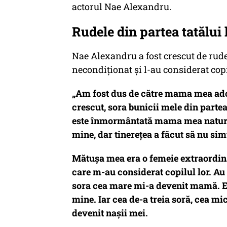
actorul Nae Alexandru.
Rudele din partea tatălui
Nae Alexandru a fost crescut de rudel
necondiționat și l-au considerat copi
„Am fost dus de către mama mea adopt
crescut, sora bunicii mele din partea 
este înmormântată mama mea natural
mine, dar tinerețea a făcut să nu sim
Mătușa mea era o femeie extraordina
care m-au considerat copilul lor. Au 
sora cea mare mi-a devenit mamă. Ea 
mine. Iar cea de-a treia soră, cea mi
devenit nașii mei.