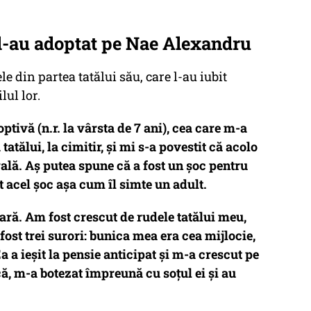
 l-au adoptat pe Nae Alexandru
e din partea tatălui său, care l-au iubit
lul lor.
ivă (n.r. la vârsta de 7 ani), cea care m-a
tatălui, la cimitir, și mi s-a povestit că acolo
ă. Aș putea spune că a fost un șoc pentru
t acel șoc așa cum îl simte un adult.
ră. Am fost crescut de rudele tatălui meu,
fost trei surori: bunica mea era cea mijlocie,
a ieșit la pensie anticipat și m-a crescut pe
că, m-a botezat împreună cu soțul ei și au