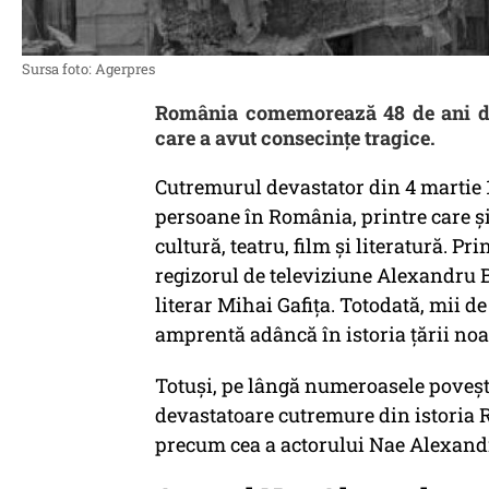
Sursa foto: Agerpres
România comemorează 48 de ani de 
care a avut consecințe tragice.
Cutremurul devastator din 4 martie 
persoane în România, printre care ș
cultură, teatru, film și literatură. P
regizorul de televiziune Alexandru 
literar Mihai Gafița. Totodată, mii de
amprentă adâncă în istoria țării noa
Totuși, pe lângă numeroasele povești
devastatoare cutremure din istoria Ro
precum cea a actorului Nae Alexand