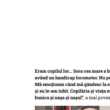
Eram copilul lor... Sora cea mare a b
având un handicap locomotor. Nu pute
Mă emoționez când mă gândesc la ele.
și eu le-am iubit. Copilăria și viața
bunica și nașa și nașul”
, a mai poves