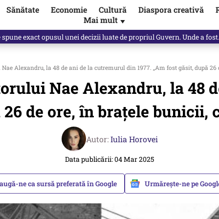
Sănătate
Economie
Cultură
Diaspora creativă
Mai mult
▼
spre „omul harnic“ / video
Nae Alexandru, la 48 de ani de la cutremurul din 1977. „Am fost găsit, după 26 de
torului Nae Alexandru, la 48 d
 26 de ore, în brațele bunicii, 
Autor:
Iulia Horovei
Data publicării: 04 Mar 2025
augă-ne ca sursă preferată în Google
Urmărește-ne pe Goog