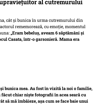
upraviețuitor al cutremurului
a, cât și bunica în urma cutremurului din
că, actorul rememorează, cu emoție, momentul
eauna:
„Eram bebeluș, aveam 6 săptămâni și
cul Casata, într-o garsonieră. Mama era
 bunica mea. Au fost în vizită la noi o familie,
făcut chiar niște fotografii în acea seară cu
ărât să mă îmbăieze, așa cum se face baie unui