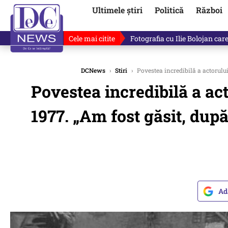
Ultimele știri
Politică
Război
Cele mai citite
Ilie Bolojan, gafă în direct de
DCNews
›
Stiri
›
Povestea incredibilă a actorului 
Povestea incredibilă a ac
1977. „Am fost găsit, după
Ad