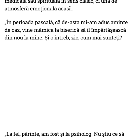
medicală sau spirituală în sens clasic, ci una de
atmosferă emoțională acasă.
„În perioada pascală, că de-asta mi-am adus aminte
de caz, vine mămica la biserică să îl împărtășească
din nou la mine. Și o întreb, zic, cum mai sunteți?
„La fel, părinte, am fost și la psiholog. Nu știu ce să