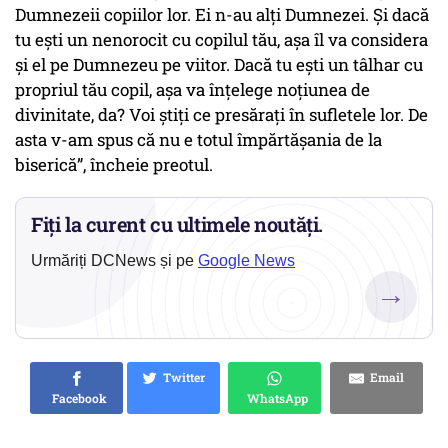
Dumnezeii copiilor lor. Ei n-au alți Dumnezei. Și dacă
tu ești un nenorocit cu copilul tău, așa îl va considera
și el pe Dumnezeu pe viitor. Dacă tu ești un tâlhar cu
propriul tău copil, așa va înțelege noțiunea de
divinitate, da? Voi știți ce presărați în sufletele lor. De
asta v-am spus că nu e totul împărtășania de la
biserică”, încheie preotul.
Fiți la curent cu ultimele noutăți.
Urmăriți DCNews și pe
Google News
→
Twitter
Email
Facebook
WhatsApp