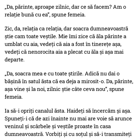
„Da, părinte, aproape zilnic, dar ce să facem? Am o
relație bună cu ea”, spune femeia.
Zic, da, relația ca relația, dar soacra dumneavoastră
știe cam toate veștile. Mie îmi zice că ăla părinte a
umblat cu aia, vedeți că aia a fost în tinerețe așa,
vedeți că nenorocita aia a plecat cu ăla și așa mai
departe.
„Da, soacra mea e cu toate știrile. Adică nu dai o
bășină în satul ăsta că ea deja a mirosit-o. Da, părinte,
așa vine și la noi, zilnic știe câte ceva nou”, spune
femeia.
Ia să-i opriți canalul ăsta. Haideți să încercăm și așa.
Spuneți-i că de azi înainte nu mai are voie să arunce
veninul și scârbele și veștile proaste în casa
dumneavoastră. Vorbiți și cu soțul și să-i transmiteți