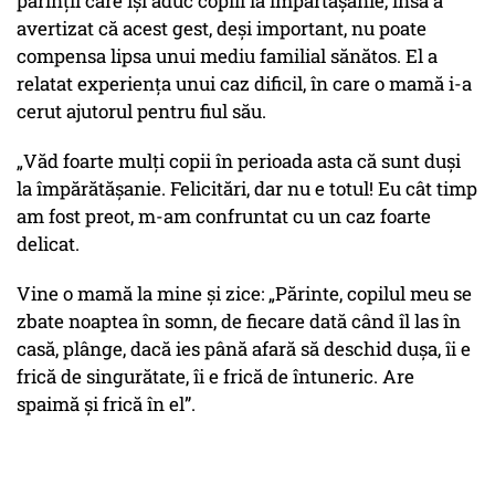
părinții care își aduc copiii la împărtășanie, însă a
avertizat că acest gest, deși important, nu poate
compensa lipsa unui mediu familial sănătos. El a
relatat experiența unui caz dificil, în care o mamă i-a
cerut ajutorul pentru fiul său.
„Văd foarte mulți copii în perioada asta că sunt duși
la împărătășanie. Felicitări, dar nu e totul! Eu cât timp
am fost preot, m-am confruntat cu un caz foarte
delicat.
Vine o mamă la mine și zice: „Părinte, copilul meu se
zbate noaptea în somn, de fiecare dată când îl las în
casă, plânge, dacă ies până afară să deschid dușa, îi e
frică de singurătate, îi e frică de întuneric. Are
spaimă și frică în el”.