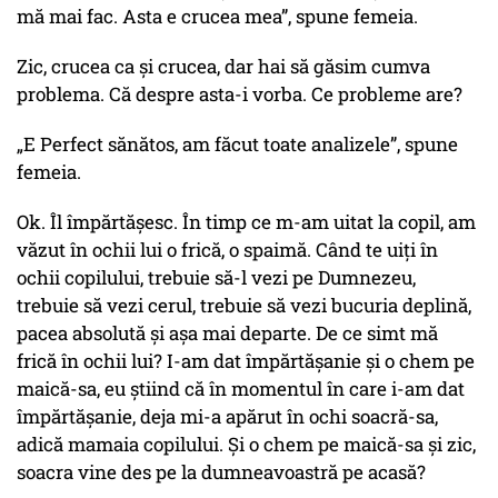
mă mai fac. Asta e crucea mea”, spune femeia.
Zic, crucea ca și crucea, dar hai să găsim cumva
problema. Că despre asta-i vorba. Ce probleme are?
„E Perfect sănătos, am făcut toate analizele”, spune
femeia.
Ok. Îl împărtășesc. În timp ce m-am uitat la copil, am
văzut în ochii lui o frică, o spaimă. Când te uiți în
ochii copilului, trebuie să-l vezi pe Dumnezeu,
trebuie să vezi cerul, trebuie să vezi bucuria deplină,
pacea absolută și așa mai departe. De ce simt mă
frică în ochii lui? I-am dat împărtășanie și o chem pe
maică-sa, eu știind că în momentul în care i-am dat
împărtășanie, deja mi-a apărut în ochi soacră-sa,
adică mamaia copilului. Și o chem pe maică-sa și zic,
soacra vine des pe la dumneavoastră pe acasă?