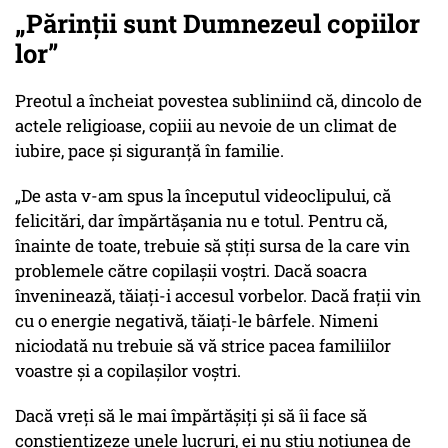
„Părinții sunt Dumnezeul copiilor
lor”
Preotul a încheiat povestea subliniind că, dincolo de
actele religioase, copiii au nevoie de un climat de
iubire, pace și siguranță în familie.
„De asta v-am spus la începutul videoclipului, că
felicitări, dar împărtășania nu e totul. Pentru că,
înainte de toate, trebuie să știți sursa de la care vin
problemele către copilașii voștri. Dacă soacra
înveninează, tăiați-i accesul vorbelor. Dacă frații vin
cu o energie negativă, tăiați-le bârfele. Nimeni
niciodată nu trebuie să vă strice pacea familiilor
voastre și a copilașilor voștri.
Dacă vreți să le mai împărtășiți și să îi face să
conștientizeze unele lucruri, ei nu știu noțiunea de