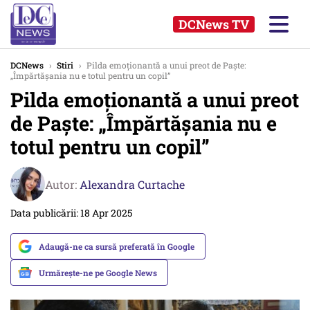
DCNews TV
DCNews
›
Stiri
›
Pilda emoționantă a unui preot de Paște:
„Împărtășania nu e totul pentru un copil”
Pilda emoționantă a unui preot
de Paște: „Împărtășania nu e
totul pentru un copil”
Autor:
Alexandra Curtache
Data publicării: 18 Apr 2025
Adaugă-ne ca sursă preferată în Google
Urmărește-ne pe Google News