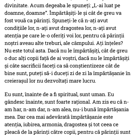
divinitate. Acum degeaba le spuneți: „L-ai luat pe
doamne, doamne”. Împărtășiți-le și cât de greu va
fost vouă ca părinți. Spuneți-le că n-ați avut
condițiile lor, n-ați avut dragostea lor, n-ați avut
atenția pe care le-o oferiți voi lor, pentru că părinții
noștri aveau alte treburi, ale câmpului. Ați înțeles?
Nu este totul asta. Dacă nu le împărtășiți, cât de greu
o duc alți copii față de ai voștri, dacă nu le împărtășiți
și câte sacrificii faceți ca să conștientizeze cât de
bine sunt, puteți să-i duceți zi de zi la împărtășanie în
creierașul lor nu dezvoltați mare lucru.
Eu sunt, înainte de a fi spiritual, sunt uman. Eu
gândesc înainte, sunt foarte rațional. Am zis eu că n-
am har, n-am dar, n-am alea, nu-i bună împărtășania
mea. Dar cea mai adevărată împărtășanie este
atenția, iubirea, armonia, dragostea și tot ceea ce
pleacă de la părinți către copii, pentru că părinții sunt