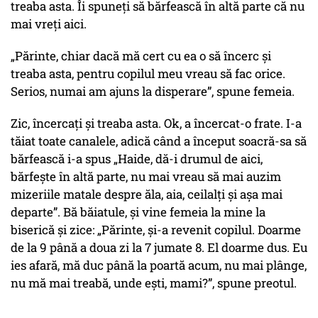
treaba asta. Îi spuneți să bărfească în altă parte că nu
mai vreți aici.
„Părinte, chiar dacă mă cert cu ea o să încerc și
treaba asta, pentru copilul meu vreau să fac orice.
Serios, numai am ajuns la disperare”, spune femeia.
Zic, încercați și treaba asta. Ok, a încercat-o frate. I-a
tăiat toate canalele, adică când a început soacră-sa să
bărfească i-a spus „Haide, dă-i drumul de aici,
bărfește în altă parte, nu mai vreau să mai auzim
mizeriile matale despre ăla, aia, ceilalți și așa mai
departe”. Bă băiatule, și vine femeia la mine la
biserică și zice: „Părinte, și-a revenit copilul. Doarme
de la 9 până a doua zi la 7 jumate 8. El doarme dus. Eu
ies afară, mă duc până la poartă acum, nu mai plânge,
nu mă mai treabă, unde ești, mami?”, spune preotul.