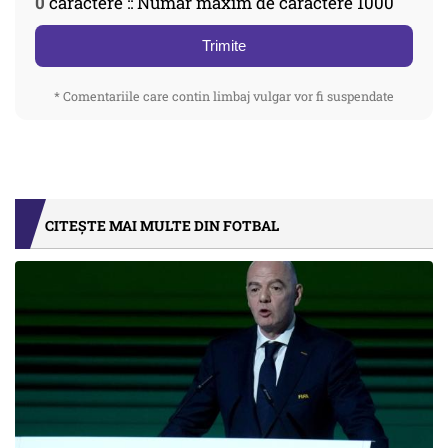
0
caractere :: Număr maxim de caractere 1000
Trimite
* Comentariile care contin limbaj vulgar vor fi suspendate
CITEȘTE MAI MULTE DIN FOTBAL