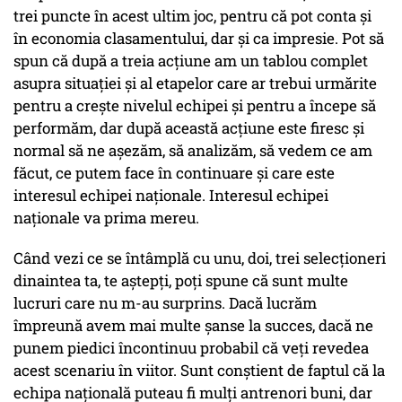
trei puncte în acest ultim joc, pentru că pot conta şi
în economia clasamentului, dar şi ca impresie. Pot să
spun că după a treia acţiune am un tablou complet
asupra situaţiei şi al etapelor care ar trebui urmărite
pentru a creşte nivelul echipei şi pentru a începe să
performăm, dar după această acţiune este firesc şi
normal să ne aşezăm, să analizăm, să vedem ce am
făcut, ce putem face în continuare şi care este
interesul echipei naţionale. Interesul echipei
naţionale va prima mereu.
Când vezi ce se întâmplă cu unu, doi, trei selecţioneri
dinaintea ta, te aştepţi, poţi spune că sunt multe
lucruri care nu m-au surprins. Dacă lucrăm
împreună avem mai multe şanse la succes, dacă ne
punem piedici încontinuu probabil că veţi revedea
acest scenariu în viitor. Sunt conştient de faptul că la
echipa naţională puteau fi mulţi antrenori buni, dar