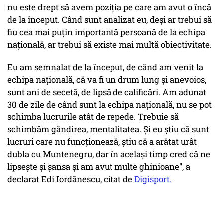
nu este drept să avem poziţia pe care am avut o încă
de la început. Când sunt analizat eu, deşi ar trebui să
fiu cea mai puţin importantă persoană de la echipa
naţională, ar trebui să existe mai multă obiectivitate.
Eu am semnalat de la început, de când am venit la
echipa naţională, că va fi un drum lung şi anevoios,
sunt ani de secetă, de lipsă de calificări. Am adunat
30 de zile de când sunt la echipa naţională, nu se pot
schimba lucrurile atât de repede. Trebuie să
schimbăm gândirea, mentalitatea. Şi eu ştiu că sunt
lucruri care nu funcţionează, ştiu că a arătat urât
dubla cu Muntenegru, dar în acelaşi timp cred că ne
lipseşte şi şansa şi am avut multe ghinioane", a
declarat Edi Iordănescu, citat de
Digisport.