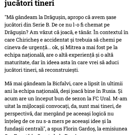
jucători tineri
"Mă gândeam la Drăgușin, apropo că avem șase
jucători din Serie B. De ce nu l-o fi chemat pe
Drăgușin? Am văzut că joacă, e tânăr. În contextul în
care Chiricheș e accidentat și trebuia să chemi pe
cineva de urgență... ok, și Mitrea a mai fost pe la
echipa națională, are o altă experiență și o altă
maturitate, dar în ideea asta în care vrei să aduci
jucători tineri, să reconstruiești.
Mă mai gândeam la Bicfalvi, care a lipsit în ultimii
ani la echipa națională, deși joacă bine în Rusia. Și
acum are un început bun de sezon la FC Ural. M-am
uitat la mijlocașii convocați, da, sunt mai tineri, de
perspectivă, dar mergând pe aceeași logică nu
înțeleg de ce nu s-a mers pe aceeași idee și la
fundașii centrali", a spus Florin Gardoș, la emisiunea