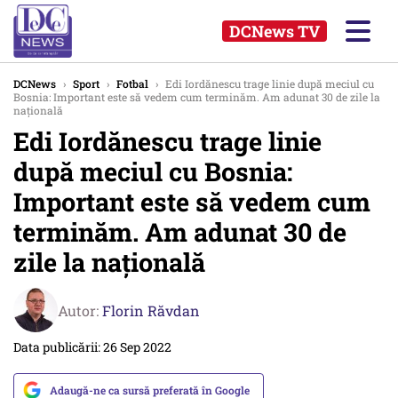
DCNews TV
DCNews
›
Sport
›
Fotbal
›
Edi Iordănescu trage linie după meciul cu
Bosnia: Important este să vedem cum terminăm. Am adunat 30 de zile la
naţională
Edi Iordănescu trage linie
după meciul cu Bosnia:
Important este să vedem cum
terminăm. Am adunat 30 de
zile la naţională
Autor:
Florin Răvdan
Data publicării: 26 Sep 2022
Adaugă-ne ca sursă preferată în Google