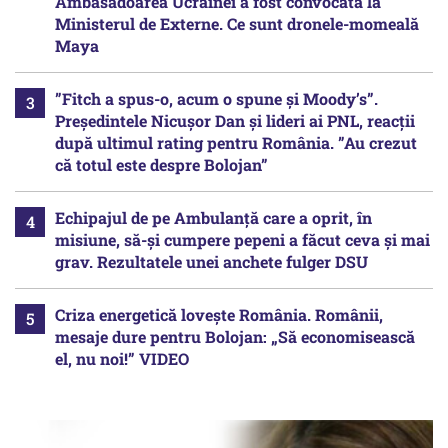
Ambasadoarea Ucrainei a fost convocată la
Ministerul de Externe. Ce sunt dronele-momeală
Maya
”Fitch a spus-o, acum o spune și Moody’s”.
Președintele Nicușor Dan și lideri ai PNL, reacții
după ultimul rating pentru România. ”Au crezut
că totul este despre Bolojan”
Echipajul de pe Ambulanță care a oprit, în
misiune, să-și cumpere pepeni a făcut ceva și mai
grav. Rezultatele unei anchete fulger DSU
Criza energetică lovește România. Românii,
mesaje dure pentru Bolojan: „Să economisească
el, nu noi!” VIDEO