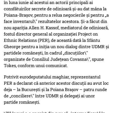
în luna iunie al acestui an actorii principali ai
consfătuirilor secrete de odinioară şi-au dat mâna la
Poiana-Braşov, pentru a relua negocierile şi pentru „a
face inventarul\" rezultatelor acestora. Și-a făcut din
nou apariţia Allen H. Kassof, mediatorul de odinioară,
fostul director general al organizației Project on
Ethnic Relations (PER), de această dată la Sfântu
Gheorge pentru a iniţia un nou dialog dintre UDMR şi
partidele româneşti, în cadrul „discuţiilor\"
organizate de Consiliul Judeţean Covasna\", spune
Tokes, conform unui comunicat.
Potrivit eurodeputatului maghiar, reprezentantul
PER a declarat că anterior acestor discuții au avut loc
deja – la Bucureşti şi la Poiana Braşov – patru runde
de „conciliere\" între UDMR şi delegați ai unor
partide românești.