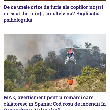
De ce unele crize de furie ale copiilor noștri
ne scot din minți, iar altele nu? Explicația
psihologului
MAE, avertisment pentru românii care
călătoresc în Spania: Cod roșu de incendii în
Comunitatea Valenciană