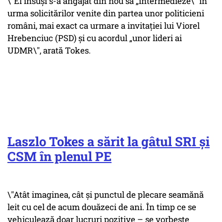
\"El însuşi s-a angajat din nou să „intermedieze\" în
urma solicitărilor venite din partea unor politicieni
români, mai exact ca urmare a invitației lui Viorel
Hrebenciuc (PSD) și cu acordul „unor lideri ai
UDMR\", arată Tokes.
Laszlo Tokes a sărit la gâtul SRI și
CSM în plenul PE
\"Atât imaginea, cât şi punctul de plecare seamănă
leit cu cel de acum douăzeci de ani. În timp ce se
vehiculează doar lucruri pozitive – se vorbeşte