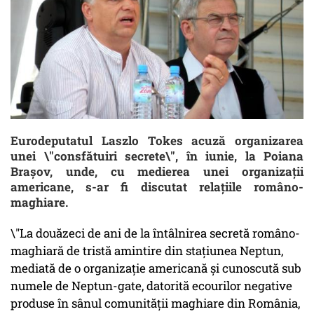
Eurodeputatul Laszlo Tokes acuză organizarea
unei \"consfătuiri secrete\", în iunie, la Poiana
Brașov, unde, cu medierea unei organizații
americane, s-ar fi discutat relațiile româno-
maghiare.
\"La douăzeci de ani de la întâlnirea secretă româno-
maghiară de tristă amintire din stațiunea Neptun,
mediată de o organizație americană și cunoscută sub
numele de Neptun-gate, datorită ecourilor negative
produse în sânul comunității maghiare din România,