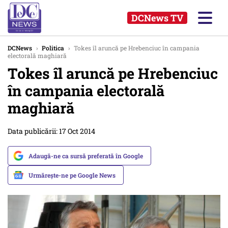
DCNews TV
DCNews
›
Politica
›
Tokes îl aruncă pe Hrebenciuc în campania
electorală maghiară
Tokes îl aruncă pe Hrebenciuc
în campania electorală
maghiară
Data publicării: 17 Oct 2014
Adaugă-ne ca sursă preferată în Google
Urmărește-ne pe Google News