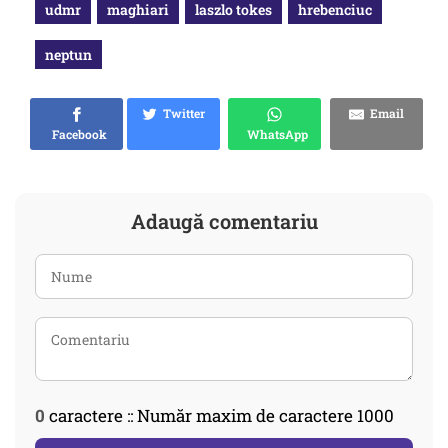
udmr
maghiari
laszlo tokes
hrebenciuc
neptun
Twitter
Email
Facebook
WhatsApp
Adaugă comentariu
0
caractere :: Număr maxim de caractere 1000