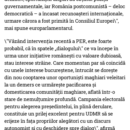
guvernamentale, iar România postcomunistă – deloc
democratică – a încasat recunoașteri internaționale,
urmare cărora a fost primită în Consiliul Europei\",
mai spune europarlamentarul.
\"Văzând intervenţia recentă a PER, este foarte
probabil, că în spatele „dialogului\" ce va începe în
urma unor iniţiative româneşti cu valoare dubioasă,
stau interese străine. Care momentan par să coincidă
cu unele interese bucureştene, întrucât se doreşte
din nou cooptarea unor oportuniști maghiari veleitari
la un demers ce urmărește pacificarea şi
domesticarea comunităţii maghiare, aflată într-o
stare de nemulţumire profundă. Campania electorală
pentru alegerea preşedintelui, în plină derulare,
constituie un prilej excelent pentru UDMR să se
erijeze în fața propriilor alegători cu un discurs
autonomist și cu deschidere spre dialog\", afirmă