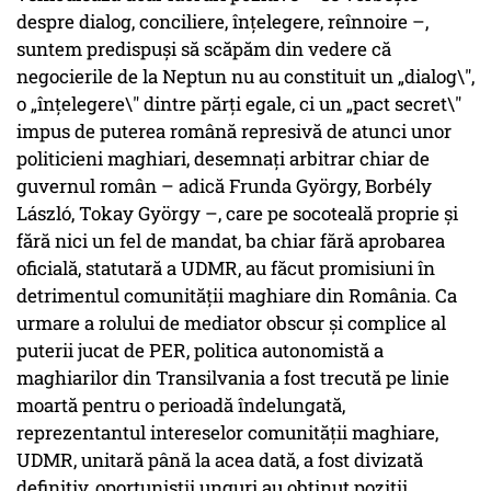
despre dialog, conciliere, înţelegere, reînnoire –,
suntem predispuşi să scăpăm din vedere că
negocierile de la Neptun nu au constituit un „dialog\",
o „înţelegere\" dintre părţi egale, ci un „pact secret\"
impus de puterea română represivă de atunci unor
politicieni maghiari, desemnaţi arbitrar chiar de
guvernul român – adică Frunda György, Borbély
László, Tokay György –, care pe socoteală proprie şi
fără nici un fel de mandat, ba chiar fără aprobarea
oficială, statutară a UDMR, au făcut promisiuni în
detrimentul comunității maghiare din România. Ca
urmare a rolului de mediator obscur şi complice al
puterii jucat de PER, politica autonomistă a
maghiarilor din Transilvania a fost trecută pe linie
moartă pentru o perioadă îndelungată,
reprezentantul intereselor comunității maghiare,
UDMR, unitară până la acea dată, a fost divizată
definitiv, oportuniștii unguri au obținut poziții