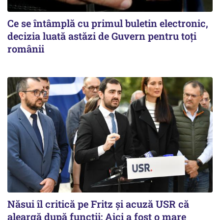
Ce se întâmplă cu primul buletin electronic,
decizia luată astăzi de Guvern pentru toți
românii
Năsui îl critică pe Fritz și acuză USR că
aleargă după funcții: Aici a fost o mare